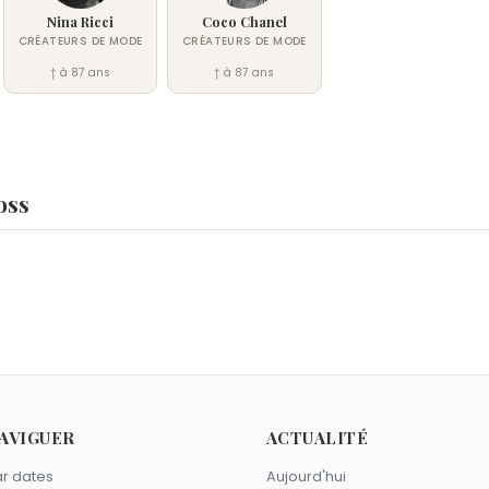
Nina Ricci
Coco Chanel
CRÉATEURS DE MODE
CRÉATEURS DE MODE
† à 87 ans
† à 87 ans
oss
exis de Ponson du Terrail
,
Dominique-Jean Larrey
et
Jaden S
1948.
haron Tate
,
Bernie Mac
et
Trajan
sont morts le 9 août comm
ancer comme Hugo Boss ?
AVIGUER
ACTUALITÉ
us
,
Guy Laroche
et
Oscar de la Renta
sont du signe Cancer.
r dates
Aujourd'hui