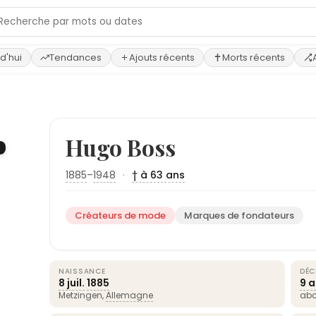
d'hui
Tendances
Ajouts récents
Morts récents
›
Hugo Boss
1885
–
1948
·
† à 63 ans
Créateurs de mode
Marques de fondateurs
NAISSANCE
DÉC
8 juil.
1885
9 
Metzingen,
Allemagne
abc