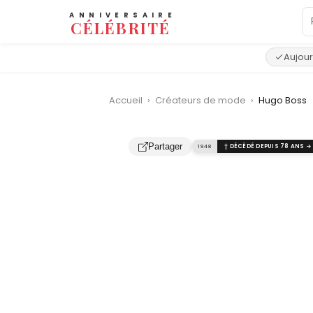
ANNIVERSAIRE
CÉLÉBRITÉ
Aujour
Accueil
›
Créateurs de mode
›
Hugo Boss
‹
Partager
1948
† DÉCÉDÉ DEPUIS 78 ANS →