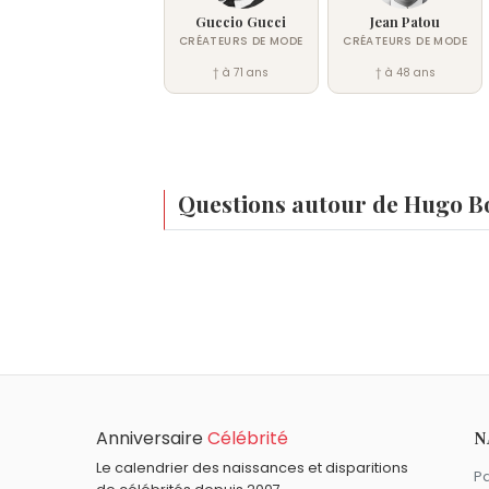
Guccio Gucci
Jean Patou
CRÉATEURS DE MODE
CRÉATEURS DE MODE
† à 71 ans
† à 48 ans
Questions autour de Hugo B
Qui est né le même jour que Hugo Boss ?
Anjelica Huston
,
Francis Kalifat
,
Pierre Al
À quel âge est mort Hugo Boss ?
Boss.
Hugo Boss est mort à 63 ans, le 9 août 
Qui est mort le même jour que Hugo Boss ?
Léon Gaumont
,
Dmitri Chostakovitch
,
S
Quels créateurs de mode sont du signe C
Anniversaire
Célébrité
N
Giorgio Armani
,
Pierre Cardin
,
Ted Lapid
Le calendrier des naissances et disparitions
Pa