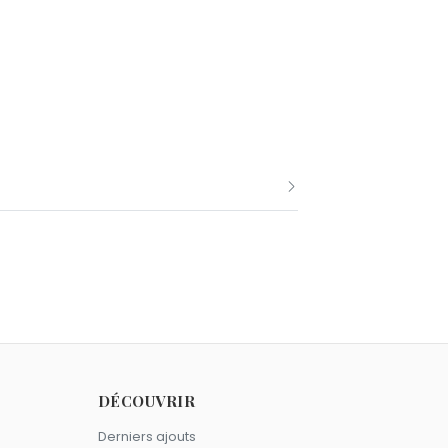
mith
sont nés le 8 juillet comme Hugo
e Hugo Boss.
DÉCOUVRIR
Derniers ajouts