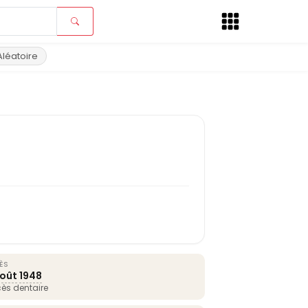
Aléatoire
ÈS
août
1948
ès dentaire