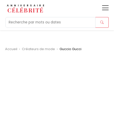
ANNIVERSAIRE
CÉLÉBRITÉ
Aujourd'hui
Tendances
Ajouts récents
Morts r
Accueil
›
Créateurs de mode
›
Guccio Gucci