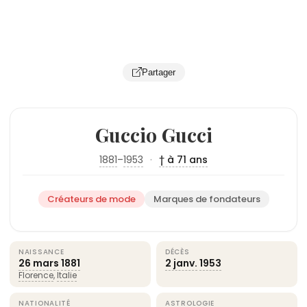
Partager
Guccio Gucci
1881
–
1953
·
† à 71 ans
Créateurs de mode
Marques de fondateurs
NAISSANCE
DÉCÈS
26 mars
1881
2 janv.
1953
Florence
,
Italie
NATIONALITÉ
ASTROLOGIE