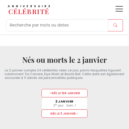
ANNIVERSAIRE
CÉLÉBRITÉ
Aujourd'hui
Tendances
Ajouts récents
Morts r
Nés ou morts le 2 janvier
Le 2 janvier compte 24 célébrités nées ce jour, parmi lesquelles figurent
notamment Tia Carrere, Elye Wahi et Basile Boli. Cette date est également
associée à 11 décès de personnalités publiques.
NÉS LE 1ER JANVIER
2 JANVIER
e
2
jour · Sem. 1
NÉS LE 3 JANVIER