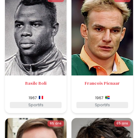
Basile Boli
Francois Pienaar
1967
1967
Sportifs
Sportifs
65 ans
65 ans