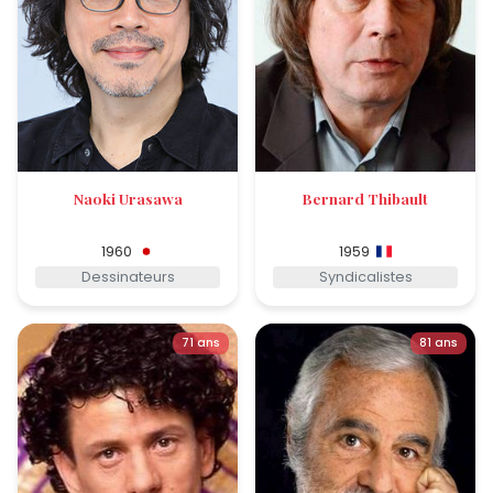
Naoki Urasawa
Bernard Thibault
1960
1959
Dessinateurs
Syndicalistes
71 ans
81 ans