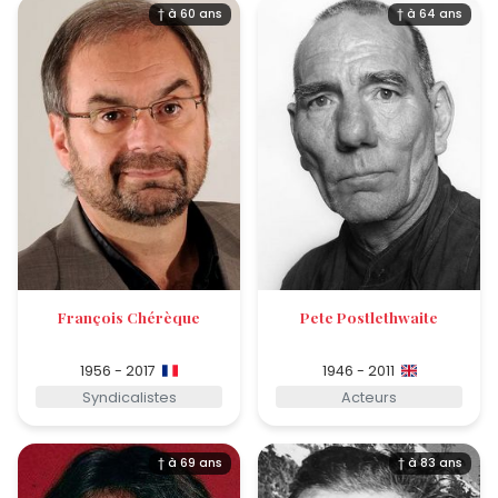
† à 60 ans
† à 64 ans
François Chérèque
Pete Postlethwaite
1956 - 2017
1946 - 2011
Syndicalistes
Acteurs
† à 69 ans
† à 83 ans