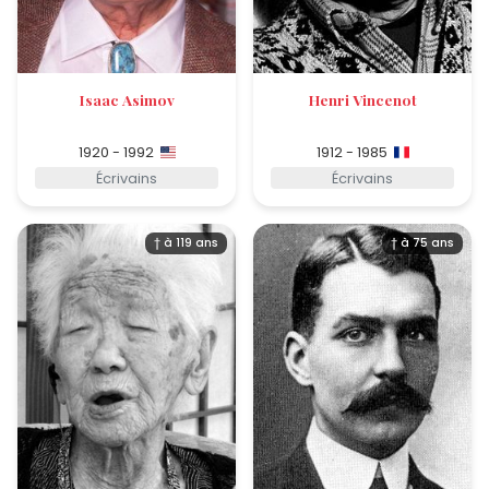
Isaac Asimov
Henri Vincenot
1920 - 1992
1912 - 1985
Écrivains
Écrivains
† à 119 ans
† à 75 ans