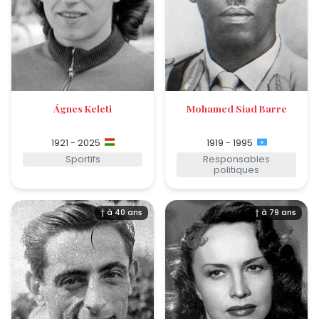
Ágnes Keleti
Mohamed Siad Barre
1921 - 2025
1919 - 1995
Sportifs
Responsables
politiques
† à 40 ans
† à 79 ans