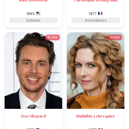
1983
1977
Acteurs
Animateurs
51 ans
51 ans
Dax Shepard
Mathilde Lebrequier