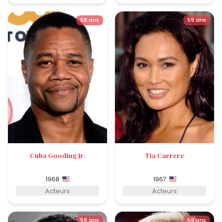
58 ans
59 ans
Cuba Gooding Jr.
Tia Carrere
1968
1967
Acteurs
Acteurs
59 ans
59 ans