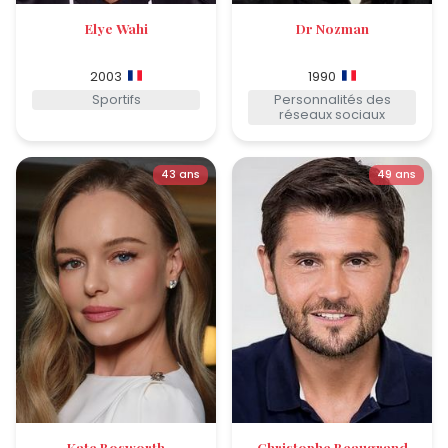
Elye Wahi
Dr Nozman
2003
1990
Sportifs
Personnalités des
réseaux sociaux
43 ans
49 ans
Kate Bosworth
Christophe Beaugrand