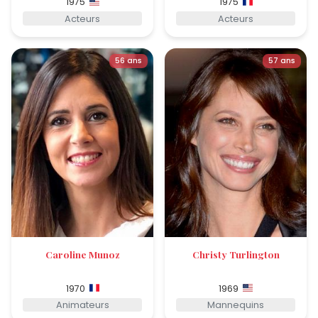
1975
1975
Acteurs
Acteurs
56 ans
57 ans
Caroline Munoz
Christy Turlington
1970
1969
Animateurs
Mannequins