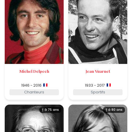
Michel Delpech
Jean Vuarnet
1946 - 2016
1933 - 2017
Chanteurs
Sportifs
† à 75 ans
† à 80 ans