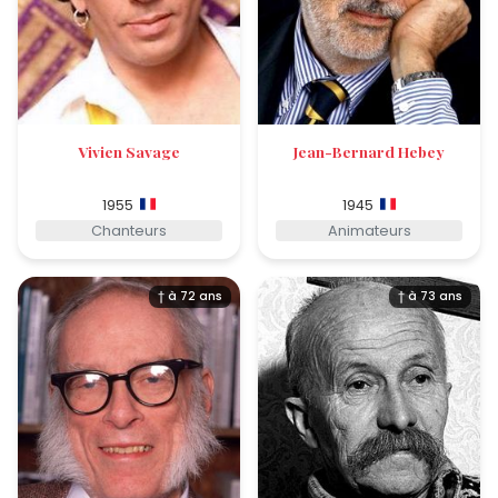
Vivien Savage
Jean-Bernard Hebey
1955
1945
Chanteurs
Animateurs
† à 72 ans
† à 73 ans