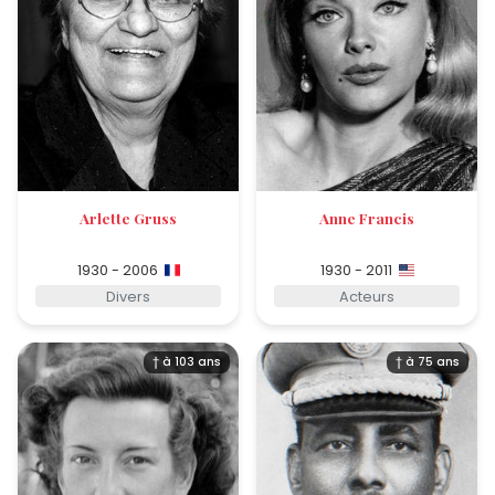
Arlette Gruss
Anne Francis
1930 - 2006
1930 - 2011
Divers
Acteurs
† à 103 ans
† à 75 ans