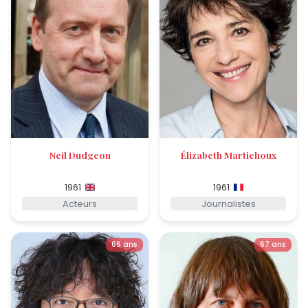
Neil Dudgeon
Élizabeth Martichoux
1961
1961
Acteurs
Journalistes
66 ans
67 ans