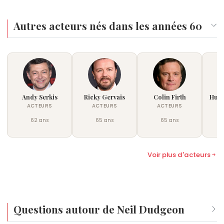
Autres acteurs nés dans les années 60
Andy Serkis
Ricky Gervais
Colin Firth
Hugh
ACTEURS
ACTEURS
ACTEURS
62 ans
65 ans
65 ans
Voir plus d'acteurs
Questions autour de Neil Dudgeon