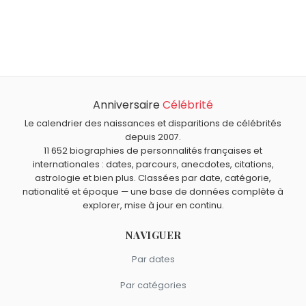
Qui est né le même jour que Neil Dudgeon ?
Bernard Thibault
,
Christophe Beaugrand
,
Isaac Asimov
,
Quel âge a Neil Dudgeon ?
Thérèse de Lisieux
et
Mathilde Lebrequier
sont nés le 2
Neil Dudgeon a 65 ans. Il aura 66 ans le 2 janvier.
janvier comme Neil Dudgeon.
Quels acteurs britanniques sont nés en 1961 comme Neil
Dudgeon ?
Anniversaire
Célébrité
Ricky Gervais
,
Robert Carlyle
,
Tim Roth
,
Iain Glen
et
Quels acteurs britanniques sont du signe Capricorne
Samantha Bond
sont nés en 1961.
comme Neil Dudgeon ?
Le calendrier des naissances et disparitions de célébrités
depuis 2007.
Rowan Atkinson
,
Orlando Bloom
,
Anthony Hopkins
,
Ralph
11 652 biographies de personnalités françaises et
Fiennes
et
Maggie Smith
sont du signe Capricorne.
internationales : dates, parcours, anecdotes, citations,
astrologie et bien plus. Classées par date, catégorie,
nationalité et époque — une base de données complète à
explorer, mise à jour en continu.
NAVIGUER
Par dates
Par catégories