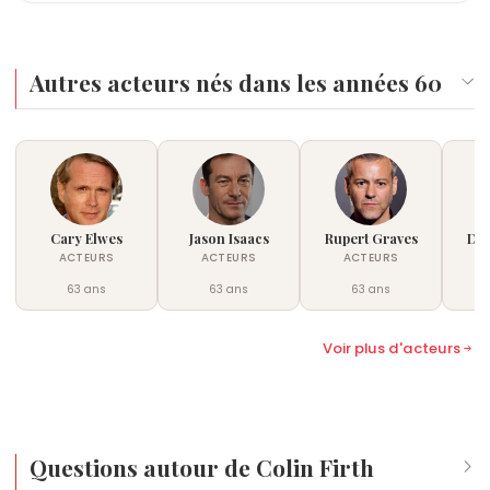
Autres acteurs nés dans les années 60
Cary Elwes
Jason Isaacs
Rupert Graves
Dav
ACTEURS
ACTEURS
ACTEURS
63 ans
63 ans
63 ans
Voir plus d'acteurs
Questions autour de Colin Firth