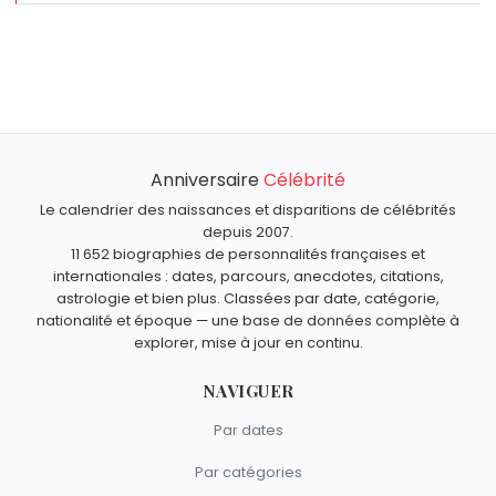
Qui est né le même jour que Colin Firth ?
Robert Wise
,
Karl Lagerfeld
,
Jack Ma
,
Dana Scully
et
Quel âge a Colin Firth ?
Spyro
sont nés le 10 septembre comme Colin Firth.
Colin Firth a 65 ans. Il aura 66 ans le 10 septembre.
Quels acteurs britanniques sont nés en 1960 comme
Colin Firth ?
Anniversaire
Célébrité
Kristin Scott Thomas
,
Hugh Grant
,
Tilda Swinton
,
Quels acteurs britanniques sont du signe Vierge comme
Kenneth Branagh
et
Maryam d'Abo
sont nés en 1960.
Colin Firth ?
Le calendrier des naissances et disparitions de célébrités
depuis 2007.
Sean Connery
,
Jacqueline Bisset
,
Tom Felton
,
Ella Purnell
11 652 biographies de personnalités françaises et
et
Rupert Grint
sont du signe Vierge.
internationales : dates, parcours, anecdotes, citations,
astrologie et bien plus. Classées par date, catégorie,
nationalité et époque — une base de données complète à
explorer, mise à jour en continu.
NAVIGUER
Par dates
Par catégories