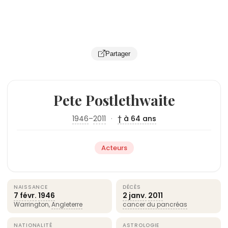
Partager
Pete Postlethwaite
1946
–
2011
·
† à 64 ans
Acteurs
NAISSANCE
DÉCÈS
7 févr.
1946
2 janv.
2011
Warrington,
Angleterre
cancer du pancréas
NATIONALITÉ
ASTROLOGIE