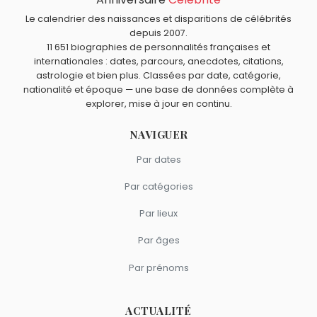
Fausto Coppi
et
Ágnes Keleti
sont morts le 2 janvier
Postlethwaite ?
Le calendrier des naissances et disparitions de célébrités
comme Pete Postlethwaite.
Alan Rickman
,
Joanna Lumley
,
Timothy Dalton
,
Charlotte
depuis 2007.
Quels acteurs britanniques sont du signe Verseau
11 651 biographies de personnalités françaises et
Rampling
et
David Suchet
sont nés en 1946.
comme Pete Postlethwaite ?
internationales : dates, parcours, anecdotes, citations,
Christian Bale
,
Freddie Highmore
,
Charlie Heaton
,
Bonnie
astrologie et bien plus. Classées par date, catégorie,
Wright
et
John Hurt
sont du signe Verseau.
nationalité et époque — une base de données complète à
explorer, mise à jour en continu.
NAVIGUER
Par dates
Par catégories
Par lieux
Par âges
Par prénoms
ACTUALITÉ