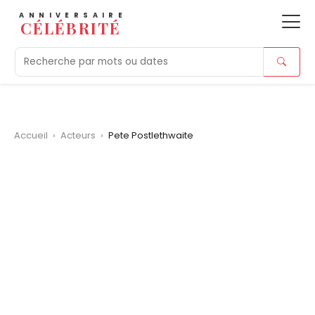
ANNIVERSAIRE
CÉLÉBRITÉ
Aujourd'hui
Tendances
Ajouts récents
Morts r
Accueil
›
Acteurs
›
Pete Postlethwaite