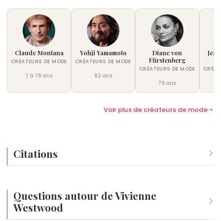
Claude Montana
Yohji Yamamoto
Diane von
Jean
Fürstenberg
Ca
CRÉATEURS DE MODE
CRÉATEURS DE MODE
CRÉATEURS DE MODE
CRÉAT
† à 76 ans
82 ans
79 ans
Voir plus de créateurs de mode
Citations
Regarder en arrière est le seul moyen de créer le futur.
Si v
Questions autour de Vivienne
Westwood