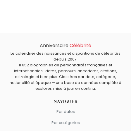
Qui est né le même jour que Vivienne Westwood ?
Jean-Pierre Pernaut
,
Tamerlan
,
Alexi Laiho
,
Kate Barry
et
À quel âge est morte Vivienne Westwood ?
Jean-François Toussaint
sont nés le 8 avril comme
Vivienne Westwood est morte à 81 ans, le 29 décembre
Vivienne Westwood.
Qui est mort le même jour que Vivienne Westwood ?
2022.
Claude Bolling
,
Ruggero Deodato
,
Ferdi Kübler
,
Ted
Anniversaire
Célébrité
Quels créateurs de mode sont du signe Bélier comme
Lapidus
et
Jacques-Louis David
sont morts le 29
Vivienne Westwood ?
Le calendrier des naissances et disparitions de célébrités
décembre comme Vivienne Westwood.
Guccio Gucci
,
Tommy Hilfiger
,
Marc Jacobs
et
Liz
depuis 2007.
11 652 biographies de personnalités françaises et
Claiborne
sont du signe Bélier.
internationales : dates, parcours, anecdotes, citations,
astrologie et bien plus. Classées par date, catégorie,
nationalité et époque — une base de données complète à
explorer, mise à jour en continu.
NAVIGUER
Par dates
Par catégories