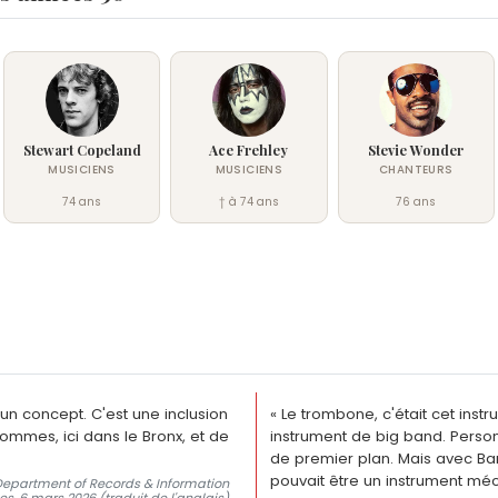
Stewart Copeland
Ace Frehley
Stevie Wonder
MUSICIENS
MUSICIENS
CHANTEURS
74 ans
† à 74 ans
76 ans
 un concept. C'est une inclusion
« Le trombone, c'était cet ins
sommes, ici dans le Bronx, et de
instrument de big band. Person
de premier plan. Mais avec Ba
pouvait être un instrument méc
 Department of Records & Information