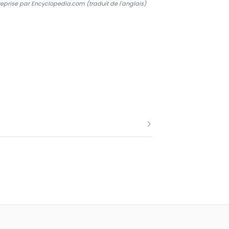
reprise par Encyclopedia.com (traduit de l'anglais)
5, puis avec le Panaméen Rubén Blades à
 plus de trois millions d'exemplaires