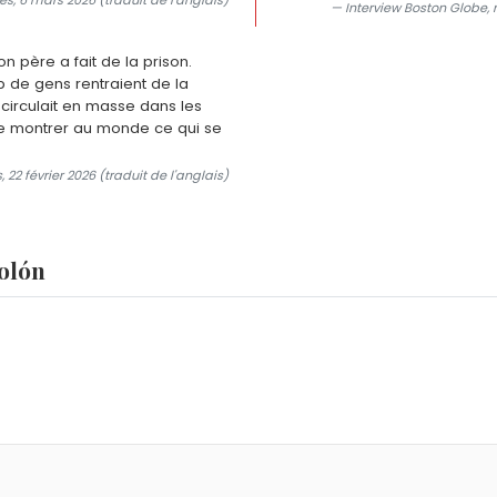
es, 6 mars 2026 (traduit de l'anglais)
— Interview Boston Globe, 
on père a fait de la prison.
p de gens rentraient de la
circulait en masse dans les
de montrer au monde ce qui se
 22 février 2026 (traduit de l'anglais)
Colón
lliam Anthony Colón Román.
é un duo célèbre ?
avec le chanteur portoricain Héctor Lavoe entre 1967 et 197
n ?
, est l'album le plus vendu du catalogue Fania Records, avec