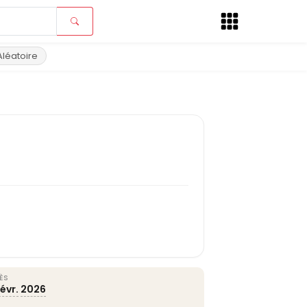
Aléatoire
ÈS
févr.
2026