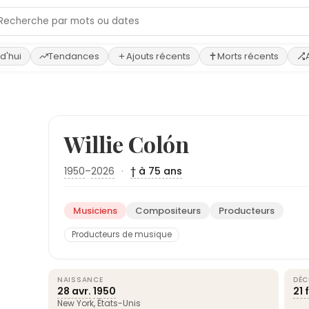
d'hui
Tendances
Ajouts récents
Morts récents
Willie Colón
1950
–
2026
·
† à 75 ans
Musiciens
Compositeurs
Producteurs
Producteurs de musique
NAISSANCE
DÉC
28 avr.
1950
21 
New York
,
États-Unis