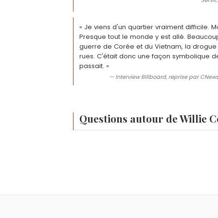
Servic
« Je viens d'un quartier vraiment difficile. M
Presque tout le monde y est allé. Beaucou
guerre de Corée et du Vietnam, la drogue 
rues. C'était donc une façon symbolique 
passait. »
— Interview Billboard, reprise par CNews,
Questions autour de Willie 
Quel est le vrai nom de Willie Colón ?
Le nom complet de Willie Colón est Wi
Avec quel chanteur Willie Colón a-t-il form
Willie Colón a formé un duo historique 
Quel est l'album le plus vendu de Willie Coló
partir de 1977.
Siembra, sorti en 1978 avec Rubén Blades
Willie Colón a-t-il fait de la politique ?
écoulés.