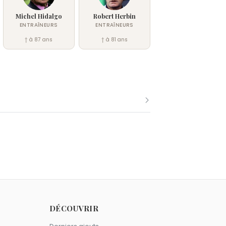
Michel Hidalgo
Robert Herbin
ENTRAÎNEURS
ENTRAÎNEURS
† à 87 ans
† à 81 ans
e comme Lenny Wilkens.
le 9 novembre comme Lenny Wilkens.
DÉCOUVRIR