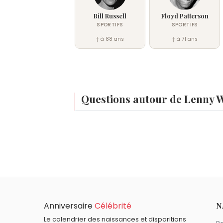
Bill Russell
Floyd Patterson
SPORTIFS
SPORTIFS
† à 88 ans
† à 71 ans
Questions autour de Lenny 
Qui est né le même jour que Lenny Wilkens ?
Edith Head
,
Didier Bénureau
,
Jérémy Mic
À quel âge est mort Lenny Wilkens ?
Lenny Wilkens est mort à 88 ans, le 9 
Qui est mort le même jour que Lenny Wilken
Yves Montand
,
Neville Chamberlain
,
Mir
Quels entraîneurs sont du signe Scorpion 
Anniversaire
Célébrité
N
Diego Maradona
,
Henri Michel
,
Laurent B
Le calendrier des naissances et disparitions