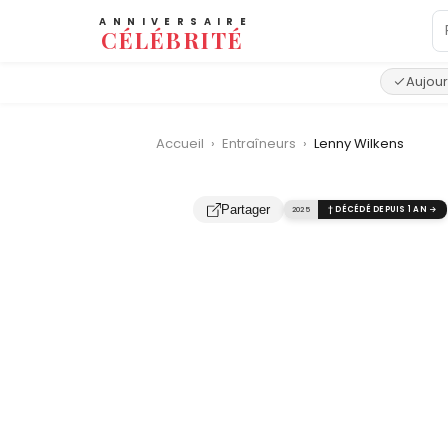
ANNIVERSAIRE
CÉLÉBRITÉ
Aujour
Accueil
›
Entraîneurs
›
Lenny Wilkens
‹
Partager
2025
† DÉCÉDÉ DEPUIS 1 AN →