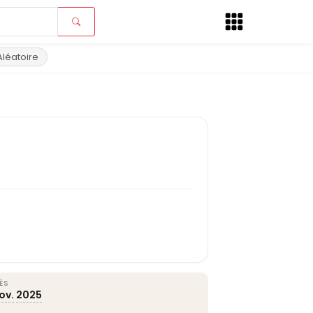
Aléatoire
ÈS
ov.
2025