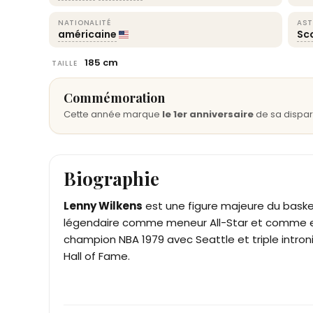
NATIONALITÉ
AST
américaine
Sc
185 cm
TAILLE
Commémoration
Cette année marque
le 1er anniversaire
de sa dispari
Biographie
Lenny Wilkens
est une figure majeure du bask
légendaire comme meneur All-Star et comme en
champion NBA 1979 avec Seattle et triple intron
Hall of Fame.