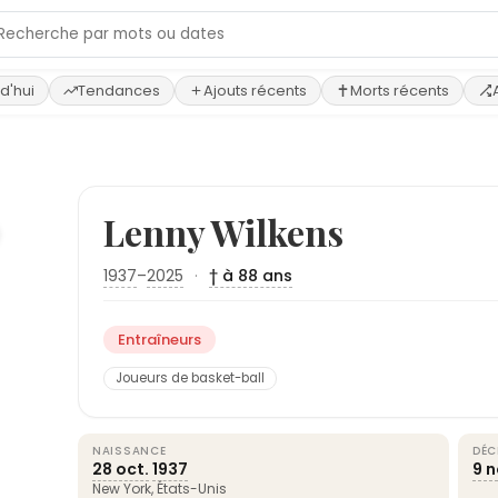
d'hui
Tendances
Ajouts récents
Morts récents
›
Lenny Wilkens
1937
–
2025
·
† à 88 ans
Entraîneurs
Joueurs de basket-ball
NAISSANCE
DÉC
28 oct.
1937
9 n
New York
,
États-Unis