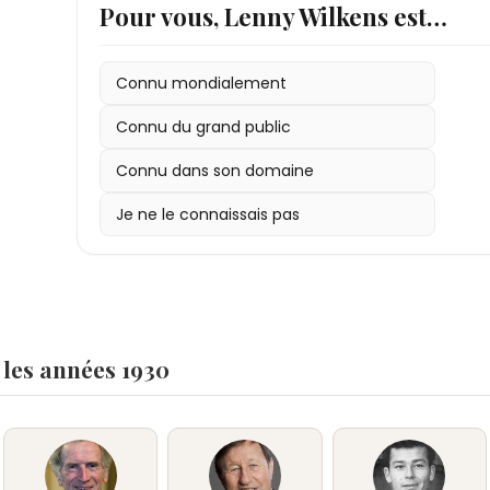
Pour vous, Lenny Wilkens est…
2025
• Distinctions : Champion NBA (1979), Coach de l
: Statue dévoilée à Seattle ; décès à Med
entraîneur, membre de la « Dream Team », NBA 
Connu mondialement
Connu du grand public
Connu dans son domaine
Je ne le connaissais pas
 les années 1930