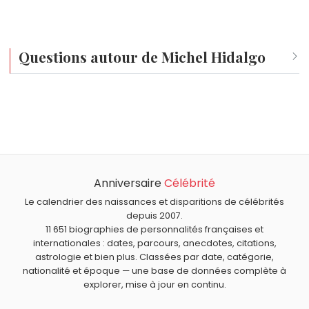
Questions autour de Michel Hidalgo
Qui est né le même jour que Michel Hidalgo ?
William Shatner
,
Charles Pfizer
,
Chico Marx
,
Reese
À quel âge est mort Michel Hidalgo ?
Witherspoon
et
Erik Orsenna
sont nés le 22 mars
Michel Hidalgo est mort à 87 ans, le 26 mars 2020.
comme Michel Hidalgo.
Qui est mort le même jour que Michel Hidalgo ?
Daniel Ceccaldi
,
Roland Barthes
,
Philippe Bruneau
,
David
Anniversaire
Célébrité
Quels entraîneurs français sont du signe Bélier comme
Lloyd George
et
Joseph-Ignace Guillotin
sont morts le
Michel Hidalgo ?
Le calendrier des naissances et disparitions de célébrités
26 mars comme Michel Hidalgo.
Christophe Revault
,
Robert Herbin
et
Philippe Lucas
sont
depuis 2007.
11 651 biographies de personnalités françaises et
du signe Bélier.
internationales : dates, parcours, anecdotes, citations,
astrologie et bien plus. Classées par date, catégorie,
nationalité et époque — une base de données complète à
explorer, mise à jour en continu.