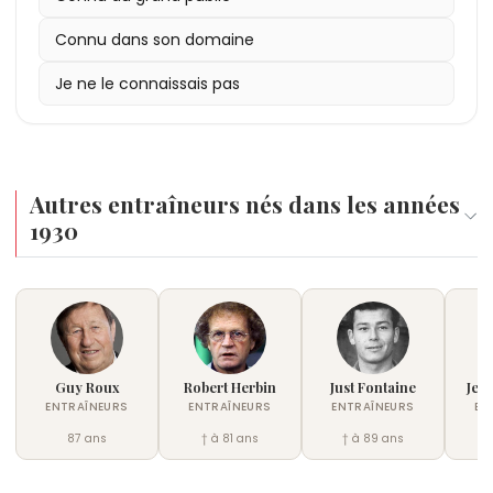
Connu dans son domaine
Je ne le connaissais pas
Autres entraîneurs nés dans les années
1930
Guy Roux
Robert Herbin
Just Fontaine
Jea
ENTRAÎNEURS
ENTRAÎNEURS
ENTRAÎNEURS
EN
87 ans
† à 81 ans
† à 89 ans