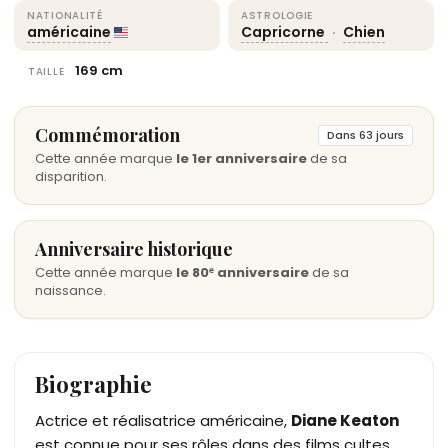
NATIONALITÉ
ASTROLOGIE
américaine
Capricorne
·
Chien
169 cm
TAILLE
Commémoration
Dans 63 jours
Cette année marque
le 1er anniversaire
de sa
disparition.
Anniversaire historique
Cette année marque
le 80ᵉ anniversaire
de sa
naissance.
Biographie
Actrice et réalisatrice américaine,
Diane Keaton
est connue pour ses rôles dans des films cultes