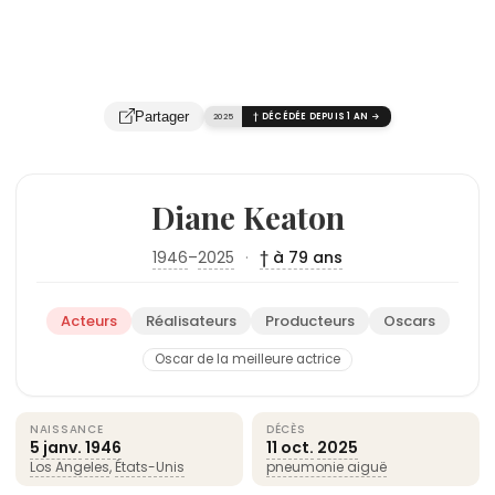
Partager
2025
† DÉCÉDÉE DEPUIS 1 AN →
Diane Keaton
1946
–
2025
·
† à 79 ans
Acteurs
Réalisateurs
Producteurs
Oscars
Oscar de la meilleure actrice
NAISSANCE
DÉCÈS
5 janv.
1946
11 oct.
2025
Los Angeles
,
États-Unis
pneumonie aiguë