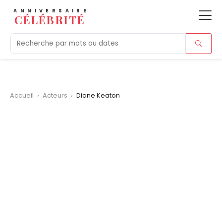
ANNIVERSAIRE
CÉLÉBRITÉ
Aujourd'hui
Tendances
Ajouts récents
Morts r
Accueil
›
Acteurs
›
Diane Keaton