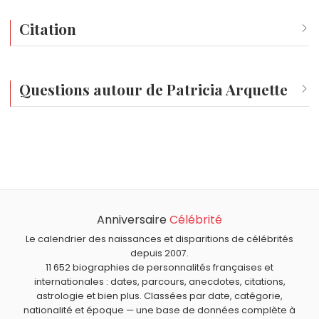
Citation
La cérémonie des Oscars, ça ressemble à un concours d'éléga
Questions autour de Patricia Arquette
Qui est né le même jour que Patricia Arquette ?
Kate Barry
,
Kofi Annan
,
Mary Pickford
,
Alexandre
Quel âge a Patricia Arquette ?
Debanne
et
Marion Séclin
sont nés le 8 avril comme
Patricia Arquette a 58 ans. Elle aura 59 ans le 8 avril.
Patricia Arquette.
Quels acteurs américains sont nés en 1968 comme
Patricia Arquette ?
Anniversaire
Célébrité
Will Smith
,
Michelle Thomas
,
Edward Burns
,
Daniel Dae
Quels acteurs sont nés à Chicago comme Patricia
Kim
et
Gillian Anderson
sont nés en 1968.
Arquette ?
Le calendrier des naissances et disparitions de célébrités
depuis 2007.
Raquel Welch
,
Michael Clarke Duncan
,
Harrison Ford
,
Quels acteurs américains sont du signe Bélier comme
11 652 biographies de personnalités françaises et
Mister T.
et
David Soul
sont nés à
Chicago
.
Patricia Arquette ?
internationales : dates, parcours, anecdotes, citations,
astrologie et bien plus. Classées par date, catégorie,
Elizabeth Montgomery
,
Steve McQueen
,
Kristen Stewart
,
nationalité et époque — une base de données complète à
Leonard Nimoy
et
Jennifer Esposito
sont du signe Bélier.