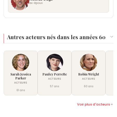
Elle enchaîne ensuite les mini-séries à succès :
recherche contre cette maladie. Elle milite
d'environ onze minutes, qualifiée de « version
ex-époux
Escape at Dannemora
également pour les droits de la communauté
(2018) sous la direction de
américaine », présentée au Festival de Tribeca en
Ben Stiller, puis
LGBT, notamment en faveur des personnes
The Act
(2019) sur Hulu, qui lui valent
2025, toujours à la recherche d'un distributeur
respectivement un Golden Globe et un Emmy.
transgenres, thème qu'elle aborde lors de son
américain.
Depuis 2022, elle incarne Harmony Cobel dans la
discours aux Emmy Awards 2019.
5 - Élevée sur une commune Subud dans la
série
Severance
sur Apple TV+, dont elle est
Virginie rurale, Patricia Arquette déclare dans un
Autres acteurs nés dans les années 60
également productrice déléguée.
entretien accordé à
Empty Mirror
avoir ignoré
jusqu'à son installation à Los Angeles le concept
de richesse matérielle et la valeur symbolique
attachée à la possession d'une voiture,
expérience qu'elle désigne comme formatrice de
sa perception du monde.
Sarah Jessica
Pauley Perrette
Robin Wright
Ma
Parker
ACTEURS
ACTEURS
ACTEURS
57 ans
60 ans
61 ans
Voir plus d'acteurs