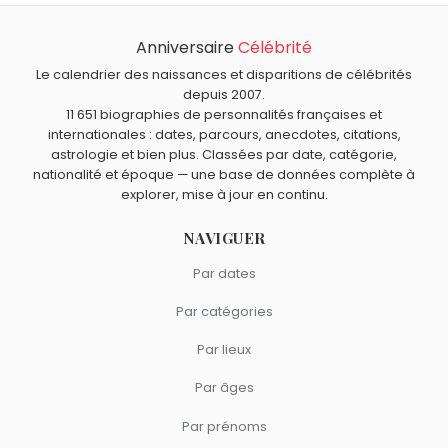
Quels acteurs américains sont nés en 1966 comme Robin
Wright ?
Anniversaire
Célébrité
Luke Perry
,
Halle Berry
,
Jeffrey Dean Morgan
,
Patrick
Quels acteurs sont nés à Dallas comme Robin Wright ?
Dempsey
et
Lisa Edelstein
sont nés en 1966.
Le calendrier des naissances et disparitions de célébrités
Henry Calvin
,
Jesse Plemons
,
Jensen Ackles
,
Sharon
depuis 2007.
Quels acteurs américains sont du signe Bélier comme
11 651 biographies de personnalités françaises et
Tate
et
Paul Winfield
sont nés à
Dallas
.
Robin Wright ?
internationales : dates, parcours, anecdotes, citations,
Elizabeth Montgomery
,
Steve McQueen
,
Kristen Stewart
,
astrologie et bien plus. Classées par date, catégorie,
Leonard Nimoy
et
Jennifer Esposito
sont du signe Bélier.
nationalité et époque — une base de données complète à
explorer, mise à jour en continu.
NAVIGUER
Par dates
Par catégories
Par lieux
Par âges
Par prénoms