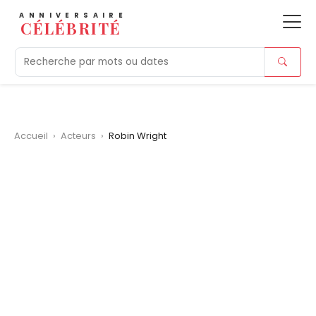
ANNIVERSAIRE
CÉLÉBRITÉ
Aujourd'hui
Tendances
Ajouts récents
Morts r
Accueil
›
Acteurs
›
Robin Wright