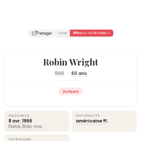
60
Partager
8 AVR.
ANS IL Y A 120 JOURS →
Robin Wright
1966
·
60 ans
Acteurs
NAISSANCE
NATIONALITÉ
8 avr.
1966
américaine
Dallas
,
États-Unis
ASTROLOGIE