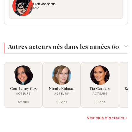
Catwoman
rôle
Autres acteurs nés dans les années 60
Courteney Cox
Nicole Kidman
Tia Carrere
Kat
ACTEURS
ACTEURS
ACTEURS
62 ans
59 ans
59 ans
Voir plus d'acteurs