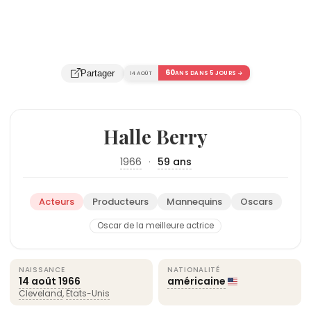
60
Partager
14 AOÛT
ANS DANS 5 JOURS →
Halle Berry
1966
·
59 ans
Acteurs
Producteurs
Mannequins
Oscars
Oscar de la meilleure actrice
NAISSANCE
NATIONALITÉ
14 août
1966
américaine
Cleveland
,
États-Unis