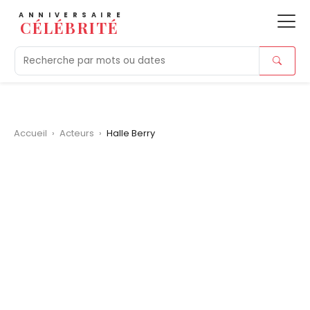
ANNIVERSAIRE
CÉLÉBRITÉ
Aujourd'hui
Tendances
Ajouts récents
Morts r
Accueil
›
Acteurs
›
Halle Berry