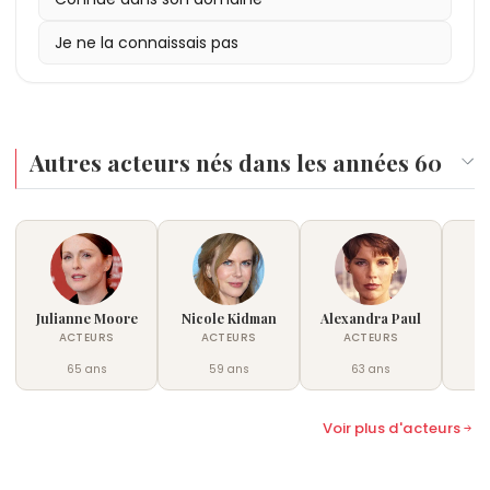
Detective : Night Country
2025
:
Vie privée (A Private Life)
, performance
à Cannes.
Je ne la connaissais pas
récompensée aux Emmy Awards et Golden
Globes. En 2025, elle tient son premier grand rôle
entièrement en français dans
Vie privée (A Private
Life)
, présenté au Festival de Cannes.
Autres acteurs nés dans les années 60
Julianne Moore
Nicole Kidman
Alexandra Paul
Ha
ACTEURS
ACTEURS
ACTEURS
65 ans
59 ans
63 ans
Voir plus d'acteurs