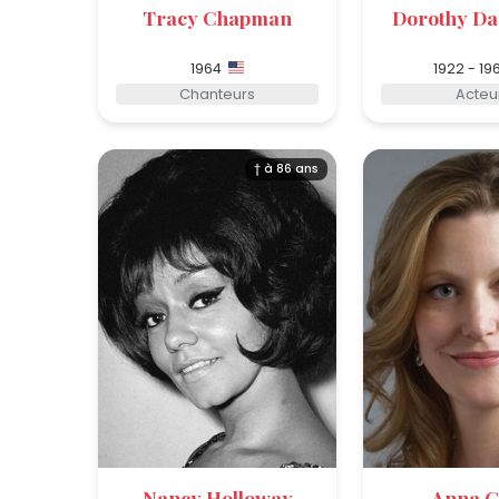
Tracy Chapman
Dorothy Da
1964
1922 - 19
Chanteurs
Acteu
† à 86 ans
Nancy Holloway
Anna 