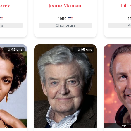
erry
Jeane Manson
Lili
1950
1
rs
Chanteurs
A
† à 42 ans
† à 95 ans
Disparu i