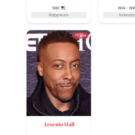
1991
1914 - 19
Rappeurs
Scénari
70 ans
Arsenio Hall