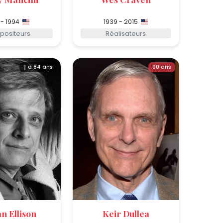
 - 1994
1939 - 2015
ositeurs
Réalisateurs
† à 84 ans
90 ans
n Ellison
Keir Dullea