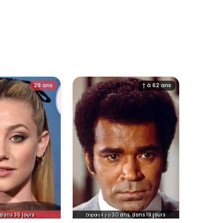
29 ans
† à 62 ans
30
dans 36 jours
ans, dans 19 jours
Disparu il y a