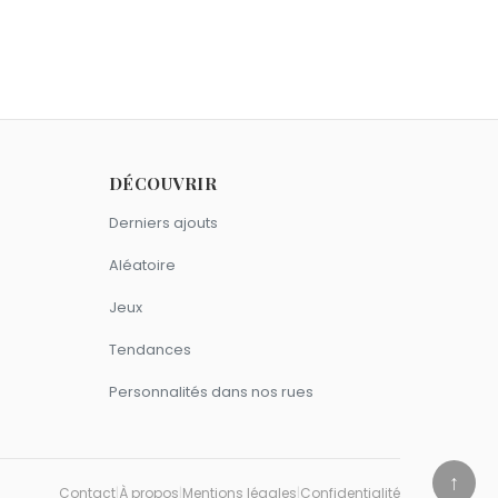
DÉCOUVRIR
Derniers ajouts
Aléatoire
Jeux
Tendances
Personnalités dans nos rues
↑
Contact
|
À propos
|
Mentions légales
|
Confidentialité