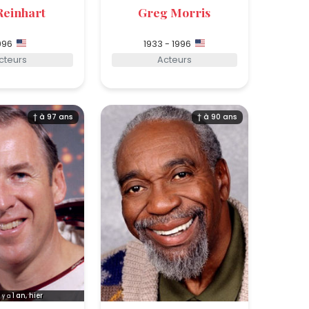
 Reinhart
Greg Morris
996
1933 - 1996
cteurs
Acteurs
† à 97 ans
† à 90 ans
1
an, hier
l y a