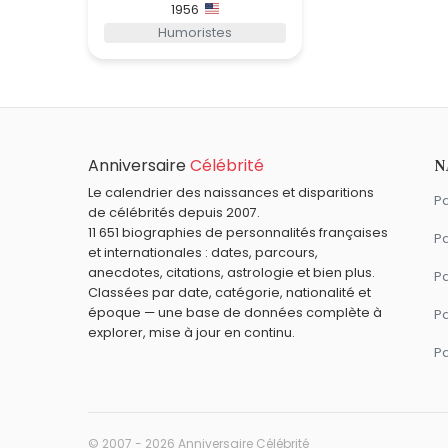
1956
Humoristes
Anniversaire
Célébrité
N
Le calendrier des naissances et disparitions
Pa
de célébrités depuis 2007.
11 651 biographies de personnalités françaises
Pa
et internationales : dates, parcours,
anecdotes, citations, astrologie et bien plus.
Pa
Classées par date, catégorie, nationalité et
époque — une base de données complète à
P
explorer, mise à jour en continu.
P
© 2007 - 2026 Anniversaire Célébrité