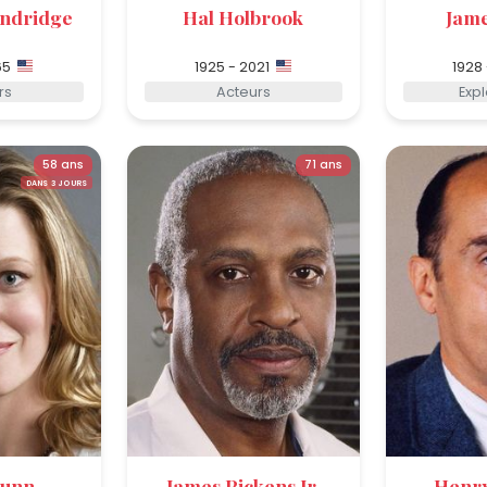
ndridge
Hal Holbrook
Jame
65
1925 - 2021
1928
rs
Acteurs
Exp
58 ans
71 ans
DANS 3 JOURS
Gunn
James Pickens Jr.
Henry