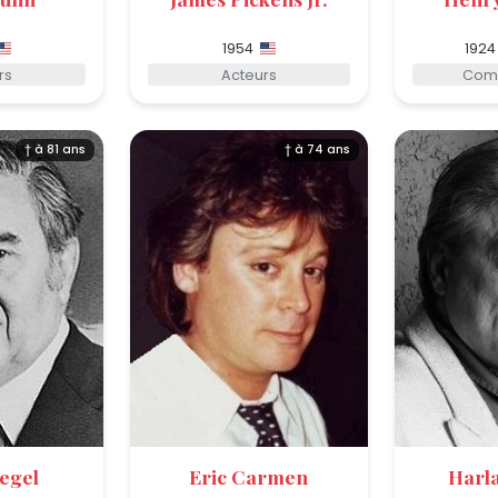
1954
1924
rs
Acteurs
Comp
† à 81 ans
† à 74 ans
iegel
Eric Carmen
Harla