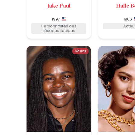
Jake Paul
Halle B
1997
1966
Personnalités des
Acteu
réseaux sociaux
62 ans