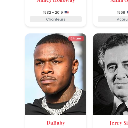
1932 - 2019
1968
Chanteurs
Acteu
34 ans
DaBaby
Jerry S