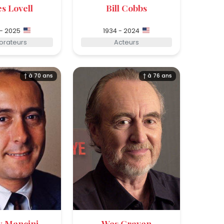
s Lovell
Bill Cobbs
 - 2025
1934 - 2024
lorateurs
Acteurs
† à 70 ans
† à 76 ans
 Mancini
Wes Craven