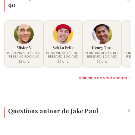
90
Mister V
Seb La Frite
Henry Tran
PERSONNALITÉS DES
PERSONNALITÉS DES
PERSONNALITÉS DES
PERSO
RÉSEAUX SOCIAUX
RÉSEAUX SOCIAUX
RÉSEAUX SOCIAUX
RÉSE
32 ans
30 ans
30 ans
Voir plus de youtubeurs
Questions autour de Jake Paul
Qui est né le même jour que Jake Paul ?