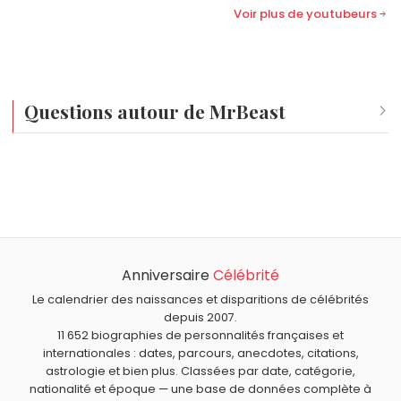
Voir plus de youtubeurs
Nord. Malgré son immense fortune, il maintient
une image de travailleur acharné entièrement
dévoué à l'expansion de son écosystème créatif.
Questions autour de MrBeast
Qui est né le même jour que MrBeast ?
Anne Baxter
,
Zoé Félix
,
J Balvin
,
Darren McGavin
et
Quel âge a MrBeast ?
Ruggero Deodato
sont nés le 7 mai comme MrBeast.
MrBeast a 28 ans. Il aura 29 ans le 7 mai.
Quels personnalités des réseaux sociaux américains
sont du signe Taureau comme MrBeast ?
Anniversaire
Célébrité
Charli D'Amelio
,
Lil Huddy
et
Kai Trump
sont du signe
Taureau.
Le calendrier des naissances et disparitions de célébrités
depuis 2007.
11 652 biographies de personnalités françaises et
internationales : dates, parcours, anecdotes, citations,
astrologie et bien plus. Classées par date, catégorie,
nationalité et époque — une base de données complète à