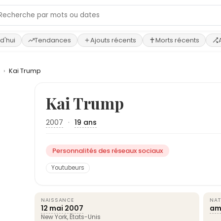
d'hui
Tendances
Ajouts récents
Morts récents
x
›
Kai Trump
Kai Trump
2007
·
19 ans
Personnalités des réseaux sociaux
Youtubeurs
NAISSANCE
NAT
12 mai
2007
am
New York
,
États-Unis