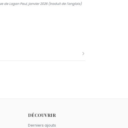
 de Logan Paul, janvier 2026 (traduit de l'anglais)
sa Haydon, ancien mannequin. Ses
ille de son fils aîné, Donald Trump Jr.
 Frederick et Chloe Sophia Trump.
DÉCOUVRIR
oindra l'équipe de golf féminin des
Derniers ajouts