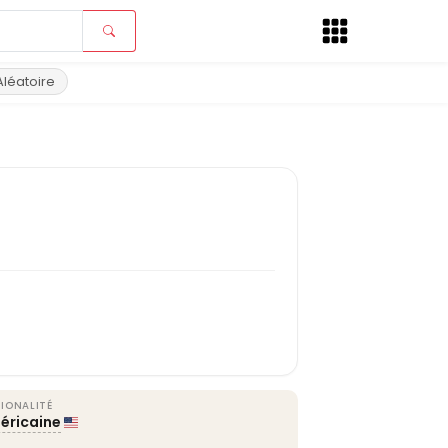
Aléatoire
IONALITÉ
éricaine