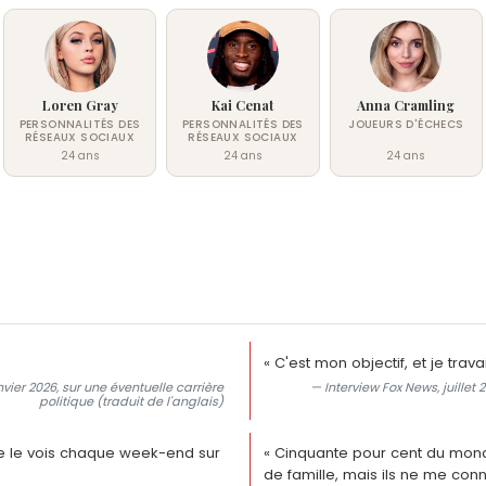
Loren Gray
Kai Cenat
Anna Cramling
PERSONNALITÉS DES
PERSONNALITÉS DES
JOUEURS D'ÉCHECS
RÉSEAUX SOCIAUX
RÉSEAUX SOCIAUX
24 ans
24 ans
24 ans
« C'est mon objectif, et je trava
ier 2026, sur une éventuelle carrière
— Interview Fox News, juille
politique (traduit de l'anglais)
e le vois chaque week-end sur
« Cinquante pour cent du mo
de famille, mais ils ne me conn