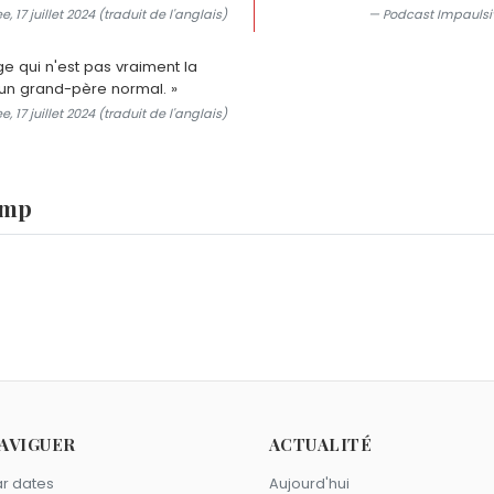
17 juillet 2024 (traduit de l'anglais)
— Podcast Impaulsive
ge qui n'est pas vraiment la
te un grand-père normal. »
17 juillet 2024 (traduit de l'anglais)
ump
Trump Jr., dirigeant de The Trump Organization, et de Vanes
rump ?
nald Trump, 45e et 47e président des États-Unis. Elle est la f
urs ?
age de ses parents : Donald John III, Tristan Milos, Spencer
e ?
AVIGUER
ACTUALITÉ
 Intent avec l'Université de Miami en novembre 2025. Elle rej
nvention républicaine ?
r dates
Aujourd'hui