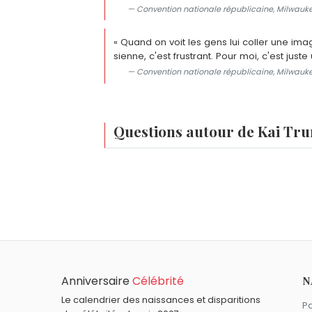
— Convention nationale républicaine, Milwaukee, 
« Quand on voit les gens lui coller une ima
sienne, c'est frustrant. Pour moi, c'est jus
— Convention nationale républicaine, Milwaukee, 
Questions autour de Kai Tr
Qui sont les parents de Kai Trump ?
Kai Trump est la fille aînée de Donald 
Quel est le lien entre Kai Trump et Donald T
parents ont divorcé en 2018.
Kai Trump est la petite-fille aînée de Do
Combien Kai Trump a-t-elle de frères et sœ
Kai Trump a quatre cadets, issus du mari
Où Kai Trump va-t-elle étudier après le lycé
Anniversaire
Célébrité
N
Kai Trump a signé son National Letter of
Quel a été le discours de Kai Trump à la Co
Hurricanes à la rentrée 2026.
Le calendrier des naissances et disparitions
Pa