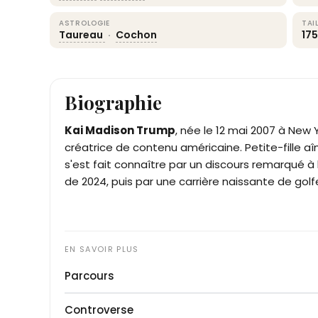
ASTROLOGIE
TAI
Taureau
·
Cochon
17
Biographie
Kai Madison Trump
, née le 12 mai 2007 à New
créatrice de contenu américaine. Petite-fille a
s'est fait connaître par un discours remarqué à
de 2024, puis par une carrière naissante de golfe
Parcours
Kai Trump commence le golf à quatre ans sur l
Controverse
Donald Trump, notamment au Trump Internation