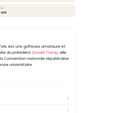
LLE
5 cm
 York, est une golfeuse amateure et
înée du président
Donald Trump
, elle
 la Convention nationale républicaine
use universitaire.
es parcours privés de son grand-père
al Golf Club de Palm Beach.