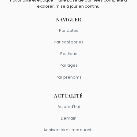
Jobert
et
Laura Smet
sont du signe Scorpion.
nationalité et époque — une base de données complète à
explorer, mise à jour en continu.
NAVIGUER
Par dates
Par catégories
Par lieux
Par âges
Par prénoms
ACTUALITÉ
Aujourd'hui
Demain
Anniversaires marquants