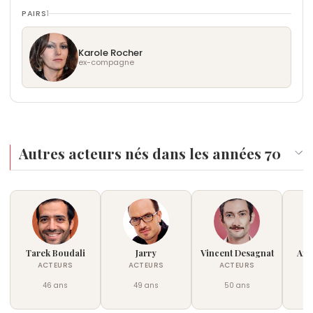
PAIRS
1
Karole Rocher
ex-compagne
Autres acteurs nés dans les années 70
Tarek Boudali
Jarry
Vincent Desagnat
Arn
ACTEURS
ACTEURS
ACTEURS
46 ans
49 ans
50 ans