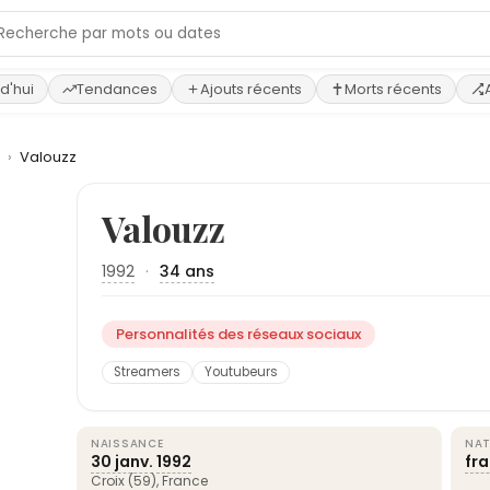
d'hui
Tendances
Ajouts récents
Morts récents
x
›
Valouzz
Valouzz
1992
·
34 ans
Personnalités des réseaux sociaux
Streamers
Youtubeurs
NAISSANCE
NAT
30 janv.
1992
fr
Croix (59),
France