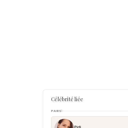
Célébrité liée
PAIRS
1
Pidi