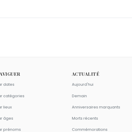
s S. Dutton
,
Christophe Leroy
et
Liliane Rovère
sont nés le 3
vier.
rançais sont nés en 1992 comme Valouzz ?
MK
sont nés en 1992.
rançais sont du signe Verseau comme Valouzz ?
AVIGUER
ACTUALITÉ
Poisson Fécond
sont du signe Verseau.
r dates
Aujourd'hui
r catégories
Demain
r lieux
Anniversaires marquants
ar âges
Morts récents
ar prénoms
Commémorations