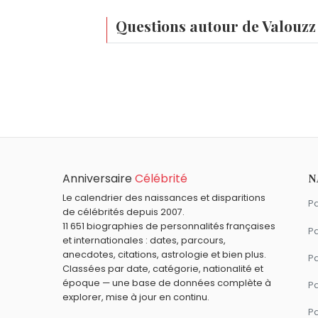
Questions autour de Valouzz
Qui est né le même jour que Valouzz ?
Tiphaine Auzière
,
Gene Hackman
,
Charle
Quel âge a Valouzz ?
Valouzz a 34 ans. Il aura 35 ans le 30 jan
Quels personnalités des réseaux sociaux f
Tibo InShape
,
Shera Kerienski
,
Jojol
et
G
Quels personnalités des réseaux sociaux f
Anniversaire
Célébrité
N
Inoxtag
,
Squeezie
,
Natoo
,
Henry Tran
et
Le calendrier des naissances et disparitions
Pa
de célébrités depuis 2007.
11 651 biographies de personnalités françaises
Pa
et internationales : dates, parcours,
anecdotes, citations, astrologie et bien plus.
Pa
Classées par date, catégorie, nationalité et
époque — une base de données complète à
P
explorer, mise à jour en continu.
P