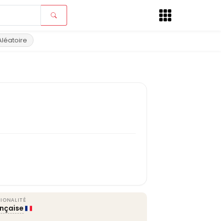
Aléatoire
IONALITÉ
ançaise