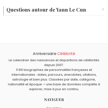
Questions autour de Yann Le Cun
Qui est né le même jour que Yann Le Cun ?
Sophia Bush
,
Jean-Philippe Écoffey
,
Ferdinand von
Quel âge a Yann Le Cun ?
Zeppelin
,
Kathleen Robertson
et
Kevin Bacon
sont nés
Yann Le Cun a 66 ans. Il aura 67 ans le 8 juillet.
le 8 juillet comme Yann Le Cun.
Anniversaire
Célébrité
Le calendrier des naissances et disparitions de célébrités
depuis 2007.
11 651 biographies de personnalités françaises et
internationales : dates, parcours, anecdotes, citations,
astrologie et bien plus. Classées par date, catégorie,
nationalité et époque — une base de données complète à
explorer, mise à jour en continu.
NAVIGUER