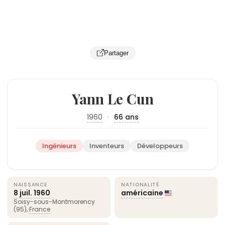
Partager
Yann Le Cun
1960
·
66 ans
Ingénieurs
Inventeurs
Développeurs
NAISSANCE
NATIONALITÉ
8 juil.
1960
américaine
Soisy-sous-Montmorency
(95),
France