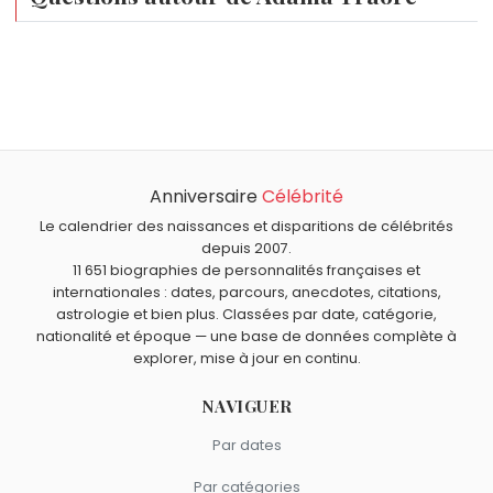
Qui est né le même jour que Adama Traoré ?
Maurice Risch
,
Antônio Carlos Jobim
,
Youssef Chahine
,
Quel âge a Adama Traoré ?
Tōru Iwatani
et
Sheryfa Luna
sont nés le 25 janvier
Adama Traoré a 30 ans. Il aura 31 ans le 25 janvier.
comme Adama Traoré.
Quels sportifs sont nés en 1996 comme Adama Traoré ?
Sakina Karchaoui
,
Antoine Dupont
,
Benjamin Pavard
,
Anniversaire
Célébrité
Quels sportifs espagnols sont du signe Verseau comme
Kingsley Coman
et
Christian Coleman
sont nés en 1996.
Adama Traoré ?
Le calendrier des naissances et disparitions de célébrités
Alexia Putellas
,
Marc Márquez
et
Gerard Piqué
sont du
depuis 2007.
11 651 biographies de personnalités françaises et
signe Verseau.
internationales : dates, parcours, anecdotes, citations,
astrologie et bien plus. Classées par date, catégorie,
nationalité et époque — une base de données complète à
explorer, mise à jour en continu.
NAVIGUER
Par dates
Par catégories