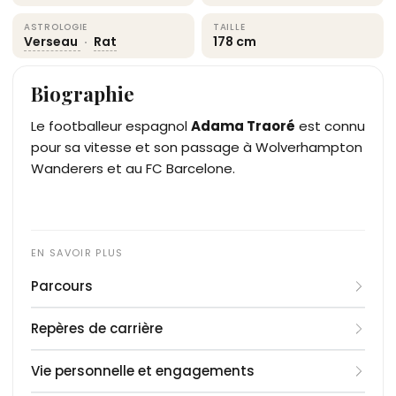
ASTROLOGIE
TAILLE
Verseau
·
Rat
178 cm
Biographie
Le footballeur espagnol
Adama Traoré
est connu
pour sa vitesse et son passage à Wolverhampton
Wanderers et au FC Barcelone.
Parcours
Adama Traoré débute au FC Barcelone, intégrant
Repères de carrière
La Masia à huit ans. Promu en équipe B en 2013, il
joue son premier match en Liga la même année.
2013
: Débute avec le FC Barcelone en Liga.
Vie personnelle et engagements
En 2015, il signe à Aston Villa, puis rejoint
2015
: Signe à Aston Villa.