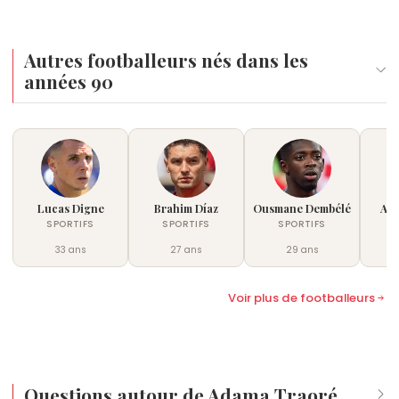
Autres footballeurs nés dans les
années 90
Lucas Digne
Brahim Díaz
Ousmane Dembélé
Ach
SPORTIFS
SPORTIFS
SPORTIFS
33 ans
27 ans
29 ans
Voir plus de footballeurs
Questions autour de Adama Traoré