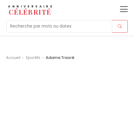
ANNIVERSAIRE
CÉLÉBRITÉ
Aujourd'hui
Tendances
Ajouts récents
Morts r
Accueil
›
Sportifs
›
Adama Traoré