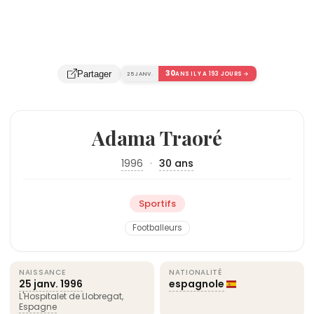
30
Partager
25 JANV.
ANS IL Y A 193 JOURS →
Adama Traoré
1996
·
30 ans
Sportifs
Footballeurs
NAISSANCE
NATIONALITÉ
25 janv.
1996
espagnole
L'Hospitalet de Llobregat,
Espagne