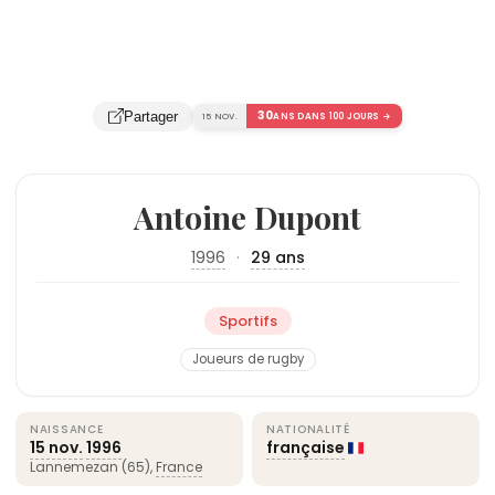
30
Partager
15 NOV.
ANS DANS 100 JOURS →
Antoine Dupont
1996
·
29 ans
Sportifs
Joueurs de rugby
NAISSANCE
NATIONALITÉ
15 nov.
1996
française
Lannemezan (65),
France