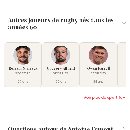
Autres joueurs de rugby nés dans les
années 90
Romain Ntamack
Grégory Alldritt
Owen Farrell
S
SPORTIFS
SPORTIFS
SPORTIFS
27 ans
29 ans
34 ans
Voir plus de sportifs
Questions autour de Antoine Dupont