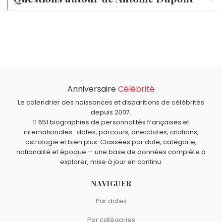
Qui est né le même jour que Antoine Dupont ?
Anni-Frid Lyngstad
,
William Herschel
,
Erwin Rommel
,
Sean
Quel âge a Antoine Dupont ?
Murray
et
Marie Fugain
sont nés le 15 novembre comme
Antoine Dupont a 29 ans. Il aura 30 ans le 15 novembre.
Antoine Dupont.
Quels sportifs français sont nés en 1996 comme Antoine
Dupont ?
Anniversaire
Célébrité
Sakina Karchaoui
,
Benjamin Pavard
,
Kingsley Coman
,
Quels sportifs français sont du signe Scorpion comme
Lucas Hernandez
et
Julia Simon
sont nés en 1996.
Antoine Dupont ?
Le calendrier des naissances et disparitions de célébrités
depuis 2007.
Camille Muffat
,
Florence Arthaud
,
Florent Manaudou
,
11 651 biographies de personnalités françaises et
Jules Koundé
et
Bernard Hinault
sont du signe Scorpion.
internationales : dates, parcours, anecdotes, citations,
astrologie et bien plus. Classées par date, catégorie,
nationalité et époque — une base de données complète à
explorer, mise à jour en continu.
NAVIGUER
Par dates
Par catégories