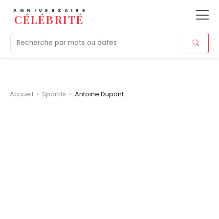
ANNIVERSAIRE
CÉLÉBRITÉ
Aujourd'hui
Tendances
Ajouts récents
Morts r
Accueil
›
Sportifs
›
Antoine Dupont