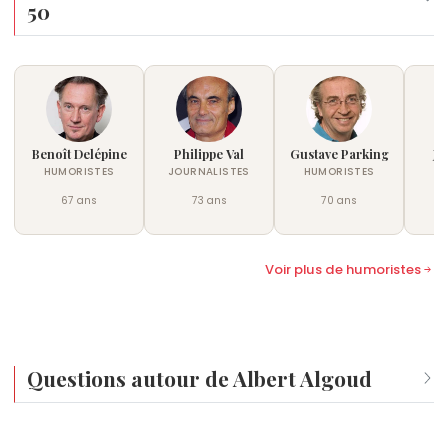
50
Benoît Delépine
Philippe Val
Gustave Parking
Je
HUMORISTES
JOURNALISTES
HUMORISTES
HU
67 ans
73 ans
70 ans
Voir plus de humoristes
Questions autour de Albert Algoud
Qui est né le même jour que Albert Algoud ?