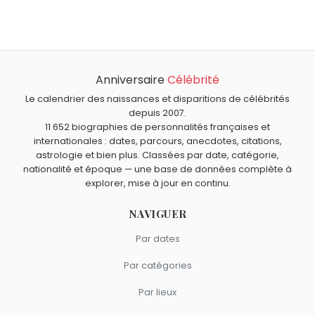
Élisa Tovati
,
Akira Kurosawa
,
Plantu
,
Delphine Batho
et
Quel âge a Albert Algoud ?
Chaka Khan
sont nés le 23 mars comme Albert Algoud.
Albert Algoud a 76 ans. Il aura 77 ans le 23 mars.
Quels humoristes français sont du signe Bélier comme
Albert Algoud ?
Anniversaire
Célébrité
Laurent Baffie
,
Jérôme Commandeur
,
Bérengère Krief
,
David Marsais
et
Blanche Gardin
sont du signe Bélier.
Le calendrier des naissances et disparitions de célébrités
depuis 2007.
11 652 biographies de personnalités françaises et
internationales : dates, parcours, anecdotes, citations,
astrologie et bien plus. Classées par date, catégorie,
nationalité et époque — une base de données complète à
explorer, mise à jour en continu.
NAVIGUER
Par dates
Par catégories
Par lieux