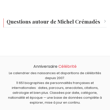
Questions autour de Michel Crémadès
Qui est né le même jour que Michel Crémadès ?
Catherine Alric
,
Grégory Alldritt
,
Judith Godrèche
,
Quel âge a Michel Crémadès ?
Élisabeth Quin
et
Emmy Noether
sont nés le 23 mars
Michel Crémadès a 71 ans. Il aura 72 ans le 23 mars.
comme Michel Crémadès.
Quels acteurs français sont nés en 1955 comme Michel
Crémadès ?
Anniversaire
Célébrité
Isabelle Adjani
,
Dominique Pinon
,
Brigitte Lahaie
,
Muriel
Quels acteurs français sont du signe Bélier comme
Robin
et
Pierre Blaise
sont nés en 1955.
Michel Crémadès ?
Le calendrier des naissances et disparitions de célébrités
depuis 2007.
Jean-Paul Belmondo
,
Jean-Pierre Marielle
,
Michel Blanc
,
11 651 biographies de personnalités françaises et
Kad Merad
et
Josiane Balasko
sont du signe Bélier.
internationales : dates, parcours, anecdotes, citations,
astrologie et bien plus. Classées par date, catégorie,
nationalité et époque — une base de données complète à
explorer, mise à jour en continu.