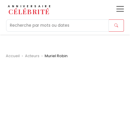
ANNIVERSAIRE
CÉLÉBRITÉ
Aujourd'hui
Tendances
Ajouts récents
Morts r
Accueil
›
Acteurs
›
Muriel Robin