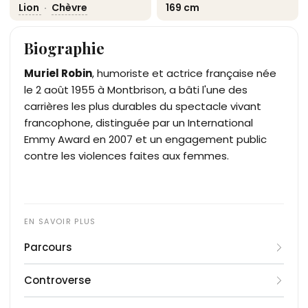
Lion
·
Chèvre
169 cm
Biographie
Muriel Robin
, humoriste et actrice française née
le 2 août 1955 à Montbrison, a bâti l'une des
carrières les plus durables du spectacle vivant
francophone, distinguée par un International
Emmy Award en 2007 et un engagement public
contre les violences faites aux femmes.
Parcours
Benjamine d'une famille de marchands de
Controverse
chaussures, Muriel Robin grandit à Saint-Étienne
après que ses parents Antoine Robin et Aimée
En septembre 2023, invitée de l'émission
Quelle