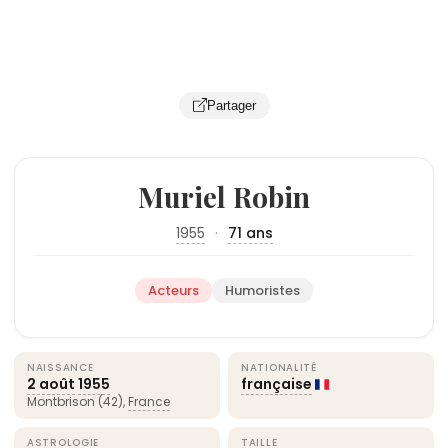
Partager
Muriel Robin
1955
·
71 ans
Acteurs
Humoristes
NAISSANCE
NATIONALITÉ
2 août
1955
française
Montbrison (42),
France
ASTROLOGIE
TAILLE