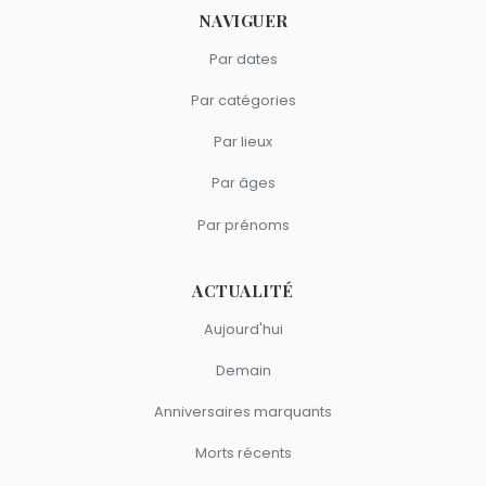
Jobert
et
Laura Smet
sont du signe Scorpion.
NAVIGUER
Par dates
Par catégories
Par lieux
Par âges
Par prénoms
ACTUALITÉ
Aujourd'hui
Demain
Anniversaires marquants
Morts récents