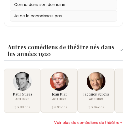
2016
Connu dans son domaine
: Molière du comédien pour Le Roi se meurt.
2018
: Dernier rôle dans C’est la vie (TV).
Je ne le connaissais pas
Autres comédiens de théâtre nés dans
les années 1920
Paul Guers
Jean Piat
Jacques Sereys
Je
ACTEURS
ACTEURS
ACTEURS
† à 88 ans
† à 93 ans
† à 94 ans
†
Voir plus de comédiens de théâtre