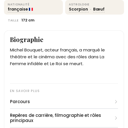
NATIONALITÉ
ASTROLOGIE
française
Scorpion
·
Bœuf
172 cm
TAILLE
Biographie
Michel Bouquet, acteur français, a marqué le
théâtre et le cinéma avec des rôles dans La
Femme infidèle et Le Roi se meurt.
Parcours
Michel Bouquet débute au théâtre en 1944 dans
Repères de carrière, filmographie et rôles
Le Tartuffe de Molière. Formé par Maurice Escande,
principaux
il intègre la Comédie-Française en 1946, jouant