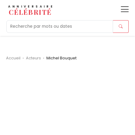
ANNIVERSAIRE
CÉLÉBRITÉ
Aujourd'hui
Tendances
Ajouts récents
Morts r
Accueil
›
Acteurs
›
Michel Bouquet