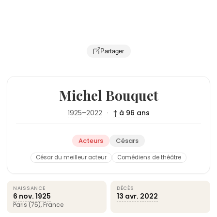
Partager
Michel Bouquet
1925
–
2022
·
† à 96 ans
Acteurs
Césars
César du meilleur acteur
Comédiens de théâtre
NAISSANCE
DÉCÈS
6 nov.
1925
13 avr.
2022
Paris
(75),
France