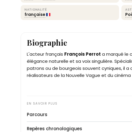
NATIONALITÉ
AST
française
Po
Biographie
L'acteur français
François Perrot
a marqué le c
élégance naturelle et sa voix singulière. Spécial
patrons ou de bourgeois souvent cyniques, il a 
réalisateurs de la Nouvelle Vague et du cinéma 
Parcours
François Perrot naît le 26 février 1924 à Paris. I
Repères chronologiques
l'Occupation, notamment auprès de Charles Dull