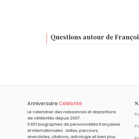
Questions autour de Françoi
Qui est né le même jour que François Perrot
Sandie Shaw
,
Sébastien Loeb
,
Émile Co
À quel âge est mort François Perrot ?
François Perrot est mort à 94 ans, le 20 
Qui est mort le même jour que François Perr
Jean-François Millet
,
Barbara Stanwyck
,
Quels acteurs français sont nés en 1924 co
Anniversaire
Célébrité
N
Jean Le Poulain
,
Anne Vernon
,
Michel Co
Quels acteurs sont nés à Paris comme Franç
Le calendrier des naissances et disparitions
Pa
de célébrités depuis 2007.
Brigitte Bardot
,
Jean Gabin
,
Catherine 
Quels acteurs français sont du signe Poiss
11 651 biographies de personnalités françaises
Pa
et internationales : dates, parcours,
Michèle Morgan
,
Miou-Miou
,
Isabelle Hup
anecdotes, citations, astrologie et bien plus.
Pa