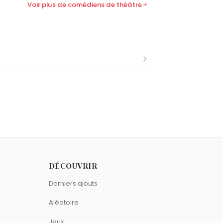
Voir plus de comédiens de théâtre
comme François Perrot.
 20 janvier comme François Perrot.
DÉCOUVRIR
Derniers ajouts
Aléatoire
Jeux