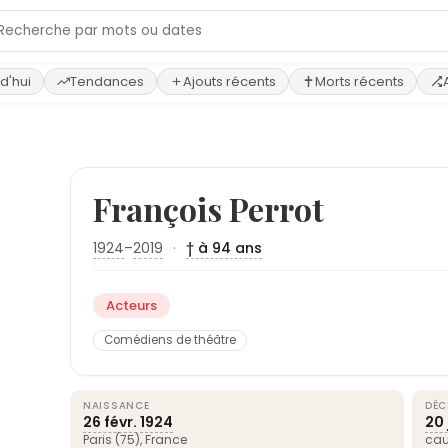
d'hui
Tendances
Ajouts récents
Morts récents
François Perrot
1924
–
2019
·
† à 94 ans
Acteurs
Comédiens de théâtre
NAISSANCE
DÉC
26 févr.
1924
20 
Paris
(75),
France
cau