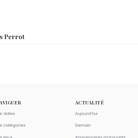
s Perrot
 ?
ué
,
Corinne Bailey Rae
et
Levi Strauss
sont nés le 26 février 
janvier 2019.
ot ?
Audrey Hepburn
,
Claudio Abbado
et
Garrincha
sont morts le
mme François Perrot ?
AVIGUER
ACTUALITÉ
nstantin
,
Christian Barbier
et
Micheline Dax
sont nés en 1924.
ois Perrot ?
r dates
Aujourd'hui
Deneuve
,
Micheline Presle
et
Anémone
sont nés à
Paris
.
ons comme François Perrot ?
r catégories
Demain
pert
,
Ramzy Bedia
et
Fred Testot
sont du signe Poissons.
r lieux
Anniversaires marquants