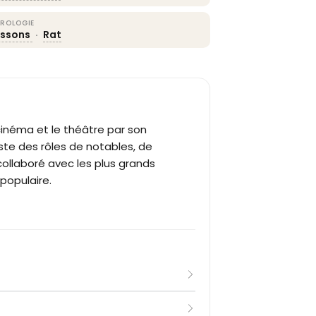
ROLOGIE
issons
·
Rat
inéma et le théâtre par son
iste des rôles de notables, de
collaboré avec les plus grands
populaire.
l se forme aux arts dramatiques durant
in. Ses débuts professionnels se