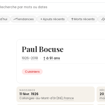
d'hui
Tendances
Ajouts récents
Morts récents
Paul Bocuse
1926
–
2018
·
† à 91 ans
Cuisiniers
NAISSANCE
DÉC
11 févr.
1926
20 
Collonges-au-Mont-d'Or (69),
France
mal