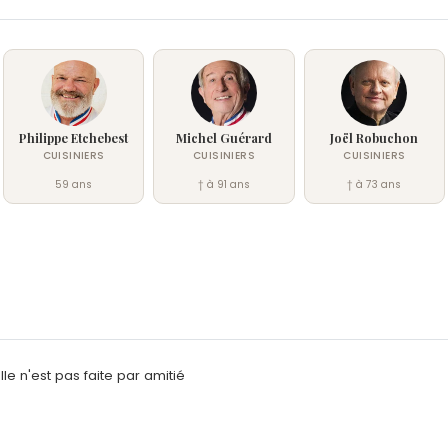
Philippe Etchebest
Michel Guérard
Joël Robuchon
CUISINIERS
CUISINIERS
CUISINIERS
59 ans
† à 91 ans
† à 73 ans
lle n'est pas faite par amitié