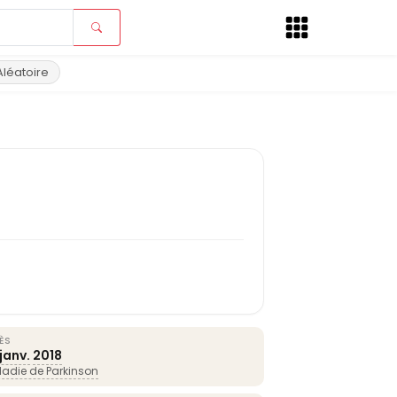
Aléatoire
ÈS
janv.
2018
adie de Parkinson