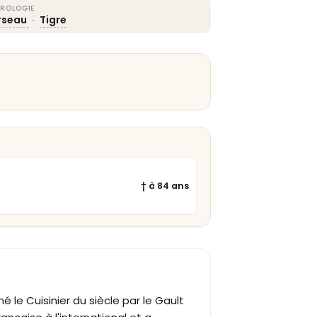
ROLOGIE
rseau
·
Tigre
† à 84 ans
é le Cuisinier du siècle par le Gault