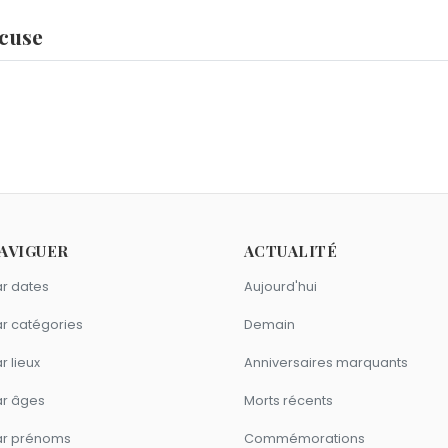
ocuse
enel
,
Rosé
et
Claude Ciari
sont nés le 11 février comme Paul
ier 2018.
?
Autriche
,
Mira Furlan
et
Audrey Hepburn
sont morts le 20 jan
mme Paul Bocuse ?
AVIGUER
ACTUALITÉ
ca i Fontané
sont du signe Verseau.
r dates
Aujourd'hui
r catégories
Demain
r lieux
Anniversaires marquants
ar âges
Morts récents
ar prénoms
Commémorations