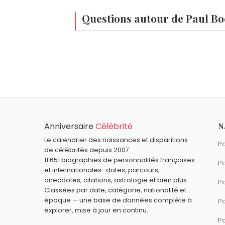
Questions autour de Paul B
Qui est né le même jour que Paul Bocuse ?
Marc Menant
,
Jennifer Aniston
,
Adèle Ha
À quel âge est mort Paul Bocuse ?
Paul Bocuse est mort à 91 ans, le 20 janv
Qui est mort le même jour que Paul Bocuse 
Meat Loaf
,
Johnny Weissmuller
,
Anne d'
Quels cuisiniers sont du signe Verseau co
Anniversaire
Célébrité
N
Guy Martin
,
Christophe Leroy
et
Joan Ro
Le calendrier des naissances et disparitions
Pa
de célébrités depuis 2007.
11 651 biographies de personnalités françaises
Pa
et internationales : dates, parcours,
anecdotes, citations, astrologie et bien plus.
Pa
Classées par date, catégorie, nationalité et
époque — une base de données complète à
P
explorer, mise à jour en continu.
P