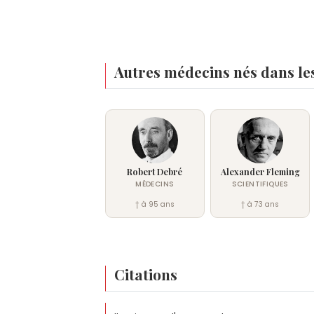
Autres médecins nés dans le
Robert Debré
Alexander Fleming
MÉDECINS
SCIENTIFIQUES
† à 95 ans
† à 73 ans
Citations