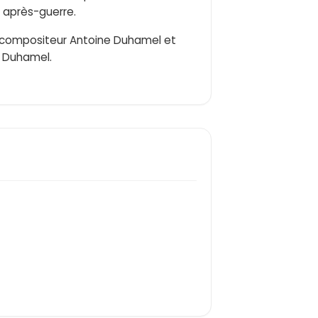
e après-guerre.
du compositeur Antoine Duhamel et
e Duhamel.