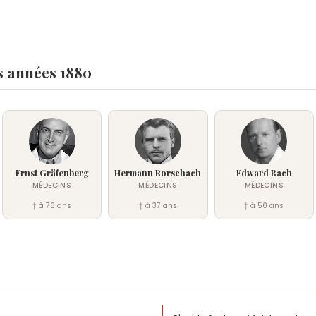
s années 1880
Ernst Gräfenberg
Hermann Rorschach
Edward Bach
MÉDECINS
MÉDECINS
MÉDECINS
† à 76 ans
† à 37 ans
† à 50 ans