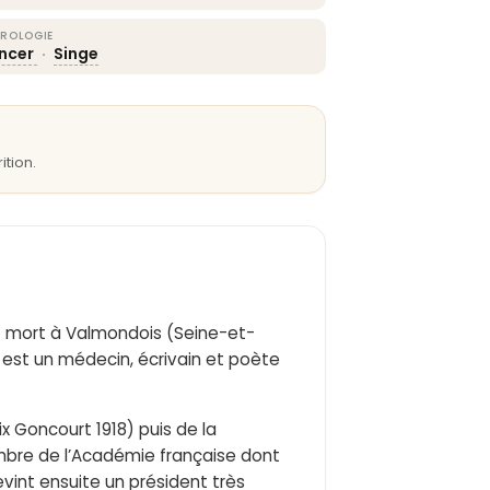
ROLOGIE
ncer
·
Singe
ition.
et mort à Valmondois (Seine-et-
6, est un médecin, écrivain et poète
ix Goncourt 1918) puis de la
embre de l’Académie française dont
devint ensuite un président très