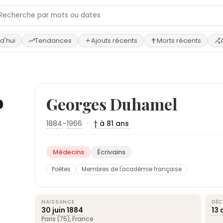
d'hui
Tendances
Ajouts récents
Morts récents
Georges Duhamel
1884
–
1966
·
† à 81 ans
Médecins
Écrivains
Poètes
Membres de l'académie française
NAISSANCE
DÉC
30 juin
1884
13 
Paris
(75),
France