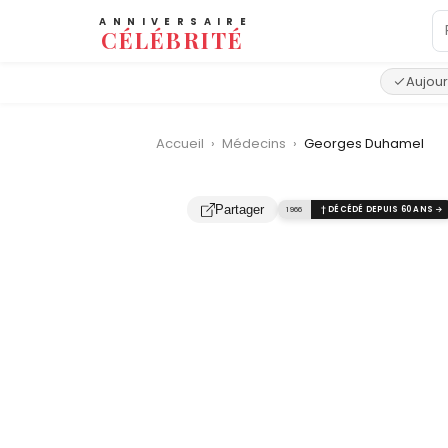
ANNIVERSAIRE
CÉLÉBRITÉ
Aujour
Accueil
›
Médecins
›
Georges Duhamel
Partager
1966
† DÉCÉDÉ DEPUIS 60 ANS →