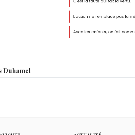
C'est la faute qui fait la vertu.
L'action ne remplace pas la mé
Avec les enfants, on fait comm
es Duhamel
mel ?
ahina Giocante
et
Susan Hayward
sont nés le 30 juin com
 avril 1966.
hamel ?
illot
,
Günter Grass
et
Mary Quant
sont morts le 13 avril c
eorges Duhamel ?
AVIGUER
ACTUALITÉ