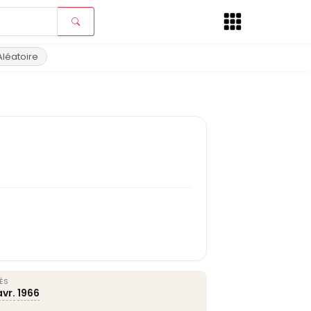
Aléatoire
ÈS
avr.
1966