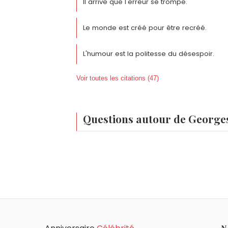
Il arrive que l'erreur se trompe.
Le monde est créé pour être recréé.
L'humour est la politesse du désespoir.
Voir toutes les citations (47)
Questions autour de Georg
Qui est né le même jour que Georges Duha
Djimo
,
Molly Parker
,
Philippe Jaccottet
,
V
À quel âge est mort Georges Duhamel ?
Georges Duhamel est mort à 81 ans, le 13
Qui est mort le même jour que Georges Du
Miloš Forman
,
Michel Bouquet
,
Alexis God
Quels médecins sont nés à Paris comme G
N