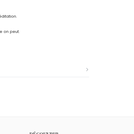
ditation.
e on peut.
me Georges Duhamel.
omme Georges Duhamel.
DÉCOUVRIR