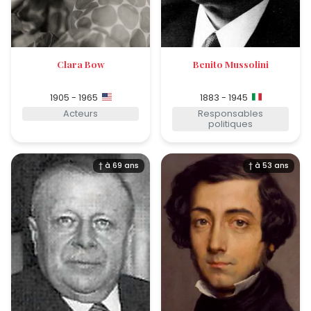
Clara Bow
Benito Mussolini
1905 - 1965
1883 - 1945
Acteurs
Responsables
politiques
† à 69 ans
† à 53 ans