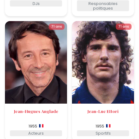
DJs
Responsables
politiques
71 ans
71 ans
Jean-Hugues Anglade
Jean-Luc Ettori
1955
1955
Acteurs
Sportifs