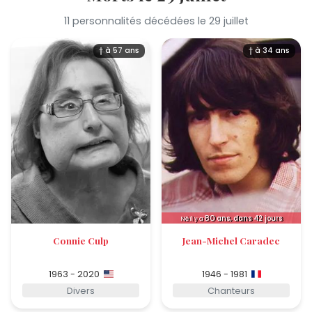
11 personnalités décédées le 29 juillet
† à 57 ans
† à 34 ans
80
ans, dans 42 jours
Né il y a
Connie Culp
Jean-Michel Caradec
1963 - 2020
1946 - 1981
Divers
Chanteurs