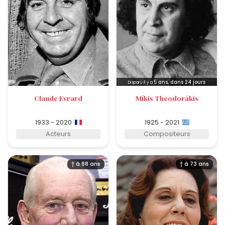
5
ans, dans 24 jours
Disparu il y a
Claude Evrard
Míkis Theodorákis
1933 - 2020
1925 - 2021
Acteurs
Compositeurs
† à 88 ans
† à 73 ans