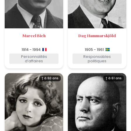
Marcel Bich
Dag Hammarskjöld
1914 - 1994
1905 - 1961
Personnalités
Responsables
d’affaires
politiques
† à 60 ans
† à 61 ans