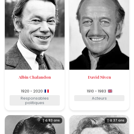
Albin Chalandon
David Niven
1920 - 2020
1910 - 1983
Responsables
Acteurs
politiques
† à 83 ans
† à 37 ans