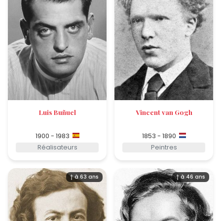
Luis Buñuel
Vincent van Gogh
1900 - 1983
1853 - 1890
Réalisateurs
Peintres
† à 63 ans
† à 46 ans