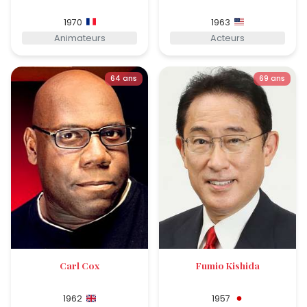
1970
1963
Animateurs
Acteurs
64 ans
69 ans
Carl Cox
Fumio Kishida
1962
1957