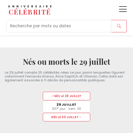
ANNIVERSAIRE
CÉLÉBRITÉ
Aujourd'hui
Tendances
Ajouts récents
Morts r
Nés ou morts le 29 juillet
Le 29 juillet compte 25 célébrités nées ce jour, parmi lesquelles figurent
notamment Fernando Alonso, Alice Sapritch et Orlando. Cette date est
également associée à 11 décès de personnalités publiques.
NÉS LE 28 JUILLET
29 JUILLET
e
210
jour · Sem. 30
NÉS LE 30 JUILLET