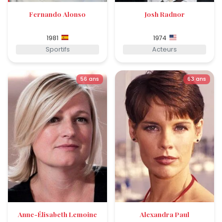
Fernando Alonso
Josh Radnor
1981
1974
Sportifs
Acteurs
56 ans
63 ans
Anne-Élisabeth Lemoine
Alexandra Paul