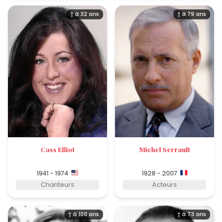
† à 32 ans
† à 79 ans
Cass Elliot
Michel Serrault
1941 - 1974
1928 - 2007
Chanteurs
Acteurs
† à 100 ans
† à 73 ans