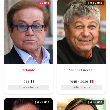
90 ans
† à 80 ans
Orlando
Mircea Lucescu
1936
1945 - 2026
Producteurs
Entraîneurs
† à 79 ans
† à 80 ans