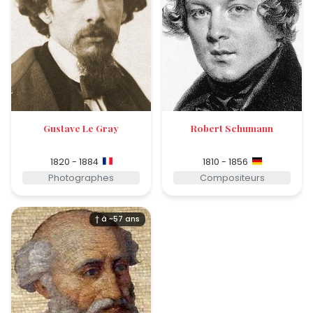
Gustave Le Gray
Robert Schumann
1820 - 1884
1810 - 1856
Photographes
Compositeurs
† à ~57 ans