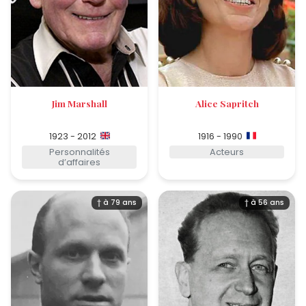
Jim Marshall
Alice Sapritch
1923 - 2012
1916 - 1990
Personnalités
Acteurs
d’affaires
† à 79 ans
† à 56 ans