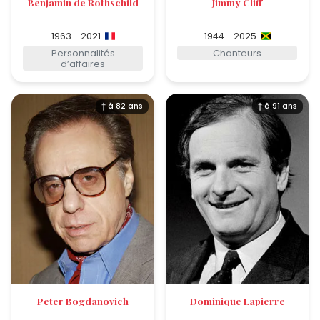
Benjamin de Rothschild
Jimmy Cliff
1963 - 2021
1944 - 2025
Personnalités
Chanteurs
d’affaires
† à 82 ans
† à 91 ans
Peter Bogdanovich
Dominique Lapierre