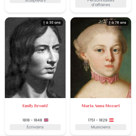
Sculpteurs
Personnalités
d’affaires
† à 30 ans
† à 78 ans
Emily Brontë
Maria Anna Mozart
1818 - 1848
1751 - 1829
Écrivains
Musiciens