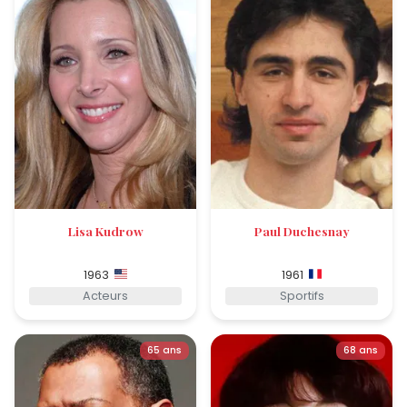
Lisa Kudrow
Paul Duchesnay
1963
1961
Acteurs
Sportifs
65 ans
68 ans