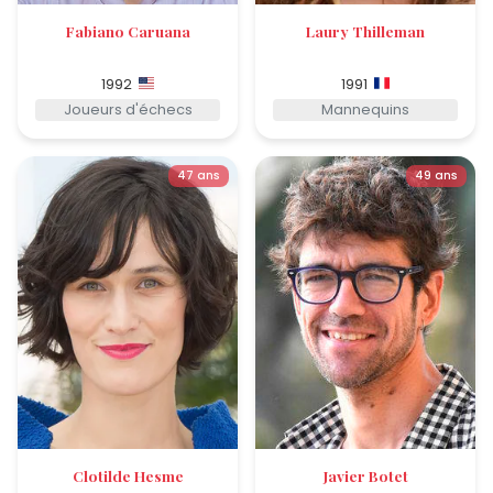
Fabiano Caruana
Laury Thilleman
1992
1991
Joueurs d'échecs
Mannequins
47 ans
49 ans
Clotilde Hesme
Javier Botet