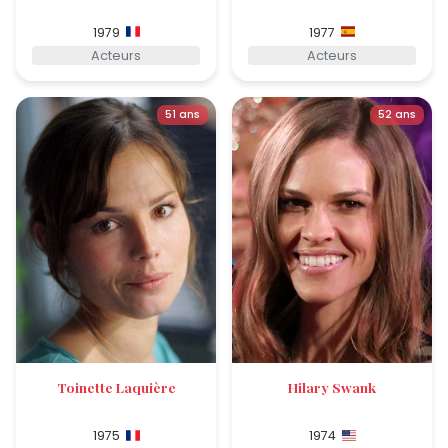
1979
1977
Acteurs
Acteurs
51 ans
52 ans
Toinette Laquière
Hilary Swank
1975
1974