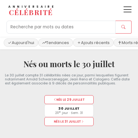
ANNIVERSAIRE
CÉLÉBRITÉ
Aujourd'hui
Tendances
Ajouts récents
Morts r
Nés ou morts le 30 juillet
Le 30 juillet compte 31 célébrités nées ce jour, parmi lesquelles figurent
notamment Arnold Schwarzenegger, Jean Reno et Calogero. Cette date
est également associée à 9 décès de personnalités publiques.
NÉS LE 29 JUILLET
30 JUILLET
e
211
jour · Sem. 31
NÉS LE 31 JUILLET