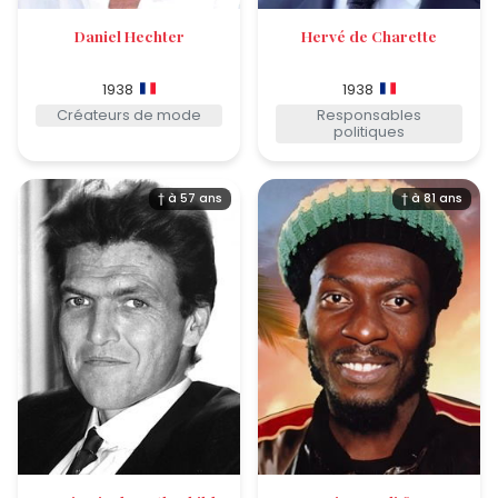
Daniel Hechter
Hervé de Charette
1938
1938
Créateurs de mode
Responsables
politiques
† à 57 ans
† à 81 ans