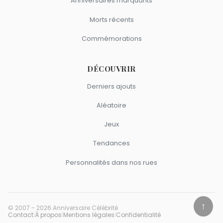
Anniversaires marquants
Morts récents
Commémorations
DÉCOUVRIR
Derniers ajouts
Aléatoire
Jeux
Tendances
Personnalités dans nos rues
↑
© 2007 - 2026 Anniversaire Célébrité
Contact
|
À propos
|
Mentions légales
|
Confidentialité