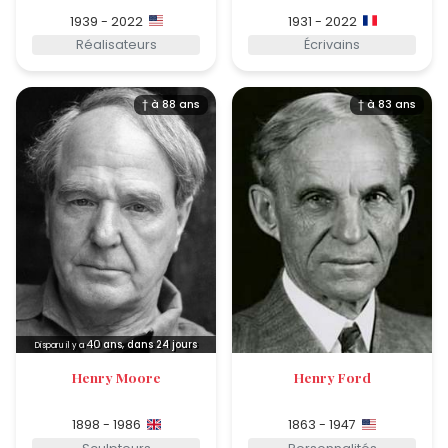
1939 - 2022
1931 - 2022
Réalisateurs
Écrivains
† à 88 ans
† à 83 ans
40
ans, dans 24 jours
Disparu il y a
Henry Moore
Henry Ford
1898 - 1986
1863 - 1947