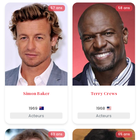
57 ans
58 ans
Simon Baker
Terry Crews
1969
1968
Acteurs
Acteurs
63 ans
65 ans