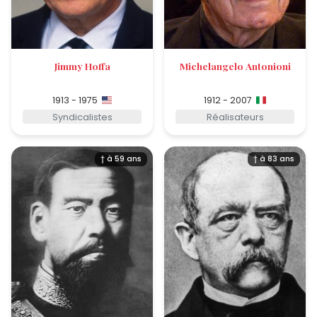
Jimmy Hoffa
Michelangelo Antonioni
1913 - 1975
1912 - 2007
Syndicalistes
Réalisateurs
† à 59 ans
† à 83 ans