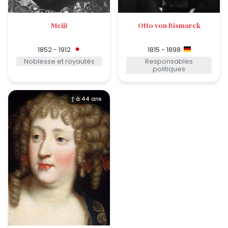
Meiji
Otto von Bismarck
1852 - 1912
1815 - 1898
Noblesse et royautés
Responsables
politiques
† à 44 ans