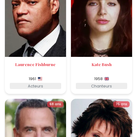
Laurence Fishburne
Kate Bush
1961
1958
Acteurs
Chanteurs
68 ans
75 ans