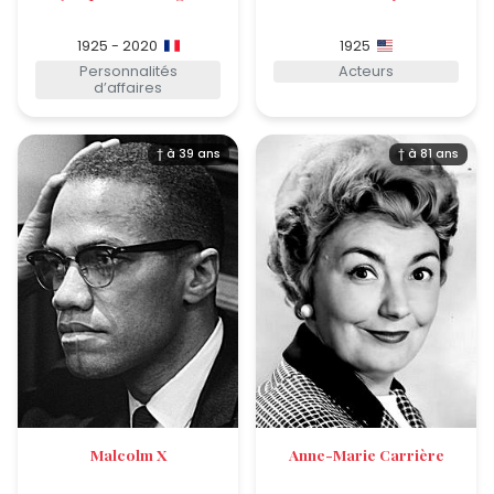
1925 - 2020
1925
Personnalités
Acteurs
d’affaires
† à 39 ans
† à 81 ans
Malcolm X
Anne-Marie Carrière