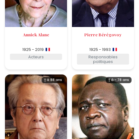
Annick Alane
Pierre Bérégovoy
1925 - 2019
1925 - 1993
Acteurs
Responsables
politiques
† à 88 ans
† à ~ 78 ans