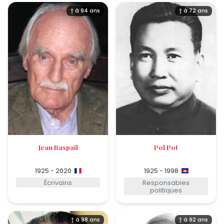
† à 94 ans
† à 72 ans
Jean Raspail
Pol Pot
1925 - 2020
1925 - 1998
Écrivains
Responsables
politiques
† à 98 ans
† à 92 ans