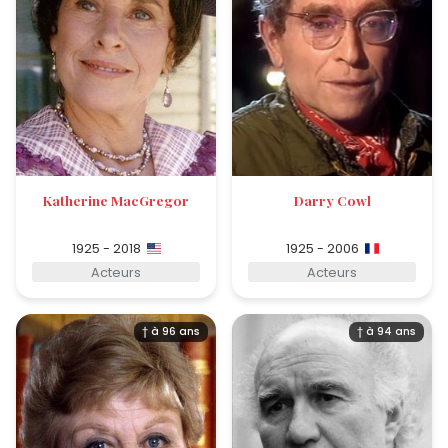
Katherine MacGregor
Darry Cowl
1925 - 2018
1925 - 2006
Acteurs
Acteurs
† à 96 ans
† à 94 ans