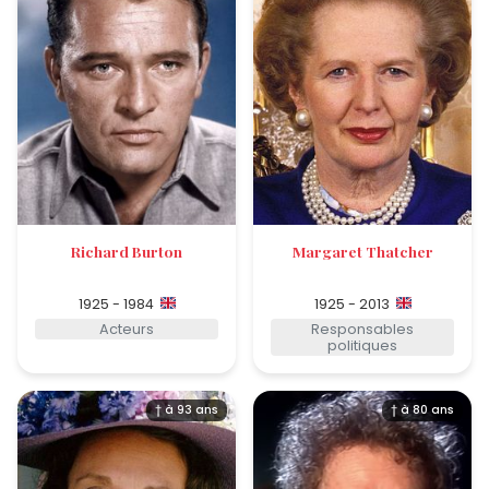
Richard Burton
Margaret Thatcher
1925 - 1984
1925 - 2013
Acteurs
Responsables
politiques
† à 93 ans
† à 80 ans