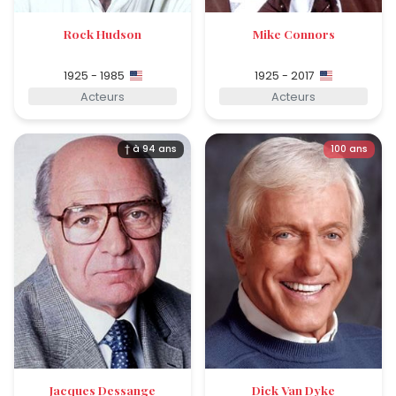
Rock Hudson
Mike Connors
1925 - 1985
1925 - 2017
Acteurs
Acteurs
† à 94 ans
100 ans
Jacques Dessange
Dick Van Dyke