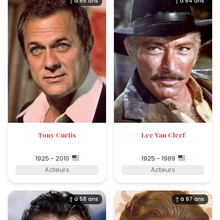
† à 85 ans
† à 64 ans
Tony Curtis
Lee Van Cleef
1925 - 2010
1925 - 1989
Acteurs
Acteurs
† à 58 ans
† à 87 ans