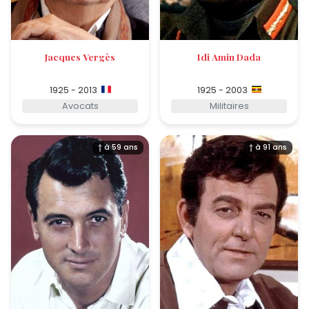
Jacques Vergès
Idi Amin Dada
1925 - 2013
1925 - 2003
Avocats
Militaires
† à 59 ans
† à 91 ans