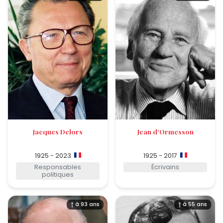
Jacques Delors
Jean d'Ormesson
1925 - 2023
1925 - 2017
Responsables
Écrivains
politiques
† à 93 ans
† à 55 ans