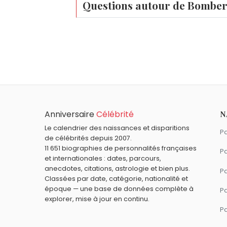
Questions autour de Bombe
Quel âge a Bomberman ?
Bomberman a environ 43 ans.
Quels personnages de fiction sont nés e
Inspecteur Gadget
,
Luigi
,
Le Chat
,
Babe
Anniversaire
Célébrité
N
Le calendrier des naissances et disparitions
Pa
de célébrités depuis 2007.
11 651 biographies de personnalités françaises
Pa
et internationales : dates, parcours,
anecdotes, citations, astrologie et bien plus.
Pa
Classées par date, catégorie, nationalité et
époque — une base de données complète à
P
explorer, mise à jour en continu.
P