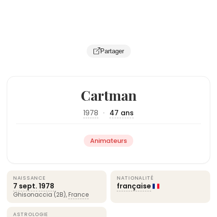
Partager
Cartman
1978
·
47 ans
Animateurs
NAISSANCE
NATIONALITÉ
7 sept.
1978
française
Ghisonaccia (2B),
France
ASTROLOGIE