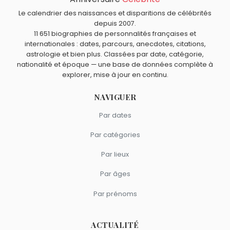
Quels animateurs français sont du signe Vierge comme
Riccio
et
Benjamin Morgaine
sont nés en 1978.
Cartman ?
Le calendrier des naissances et disparitions de célébrités
depuis 2007.
Grichka Bogdanoff
,
Igor Bogdanoff
,
Géraldine Carré
,
11 651 biographies de personnalités françaises et
Michel Drucker
et
Valérie Bénaïm
sont du signe Vierge.
internationales : dates, parcours, anecdotes, citations,
astrologie et bien plus. Classées par date, catégorie,
nationalité et époque — une base de données complète à
explorer, mise à jour en continu.
NAVIGUER
Par dates
Par catégories
Par lieux
Par âges
Par prénoms
ACTUALITÉ