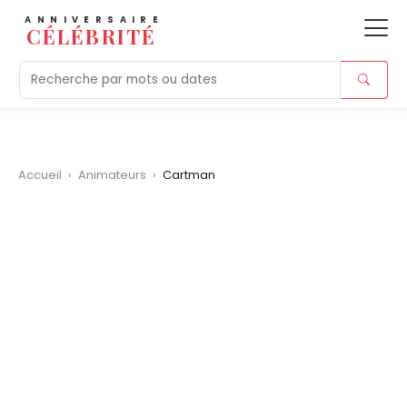
ANNIVERSAIRE
CÉLÉBRITÉ
Aujourd'hui
Tendances
Ajouts récents
Morts r
Accueil
›
Animateurs
›
Cartman