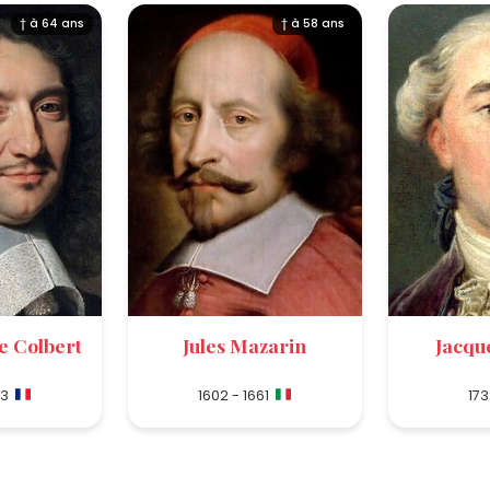
† à 64 ans
† à 58 ans
e Colbert
Jules Mazarin
Jacqu
83
1602 - 1661
173