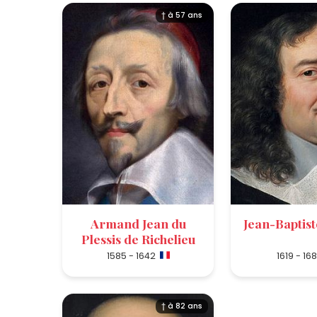
† à 57 ans
Armand Jean du
Jean-Baptist
Plessis de Richelieu
1585 - 1642
1619 - 16
† à 82 ans