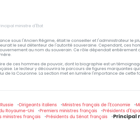
rincipal ministre d'État
ance sous l'Ancien Régime, était le conseiller et l'administrateur le plus
ait le seul détenteur de l'autorité souveraine. Cependant, ces homm
e gouvernement au nom du souverain. Ce rôle dépendait entièrement 
émère.
ire de ces hommes de pouvoir, dont la biographie est un témoignage
ise. Le lecteur y découvrira le parcours de figures marquantes qui o
lui de la Couronne. La section met en lumière l'importance de cette fon
 Russie
Dirigeants italiens
Ministres français de l'Economie
Mi
s du Royaume-Uni
Premiers ministres français
Présidents d'Es
Principal 
s ministres français
Présidents du Sénat français