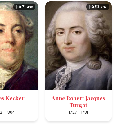
† à 71 ans
† à 53 ans
es Necker
Anne Robert Jacques
Turgot
2 - 1804
1727 - 1781