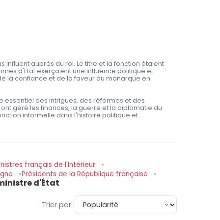
 influent auprès du roi. Le titre et la fonction étaient
es d'État exerçaient une influence politique et
de la confiance et de la faveur du monarque en
 essentiel des intrigues, des réformes et des
nt géré les finances, la guerre et la diplomatie du
ction informelle dans l'histoire politique et
nistres français de l'Intérieur
pagne
Présidents de la République française
ministre d'État
Trier par :