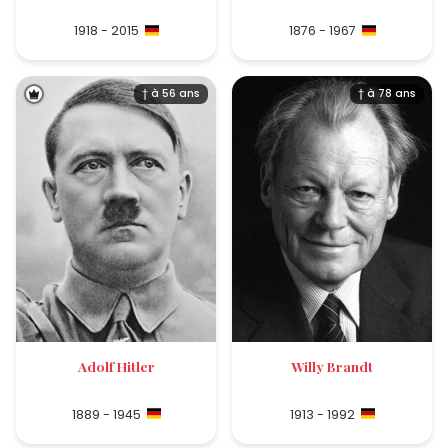
1918 - 2015
1876 - 1967
† à 56 ans
† à 78 ans
Adolf Hitler
Willy Brandt
1889 - 1945
1913 - 1992