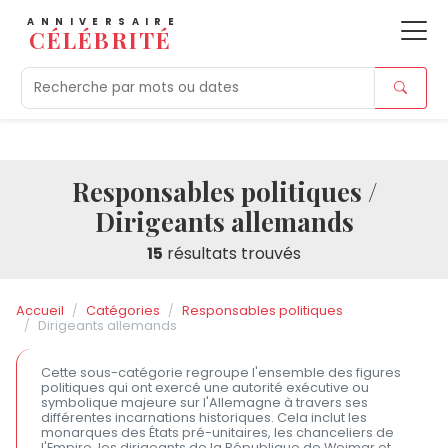
ANNIVERSAIRE
CÉLÉBRITÉ
Aujourd'hui
Tendances
Ajouts récents
Morts r
Responsables politiques /
Dirigeants allemands
15
résultats trouvés
Accueil
Catégories
Responsables politiques
Dirigeants allemands
Cette sous-catégorie regroupe l'ensemble des figures
politiques qui ont exercé une autorité exécutive ou
symbolique majeure sur l'Allemagne à travers ses
différentes incarnations historiques. Cela inclut les
monarques des États pré-unitaires, les chanceliers de
l'Empire, les dirigeants de la République de Weimar et