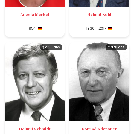
Angela Merkel
Helmut Kohl
1954
1930 - 2017
† à 96 ans
† à 91 ans
Helmut Schmidt
Konrad Adenauer