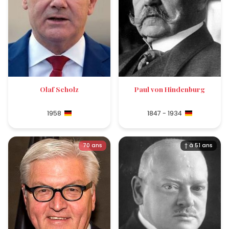
Olaf Scholz
Paul von Hindenburg
1958
1847 - 1934
70 ans
† à 51 ans