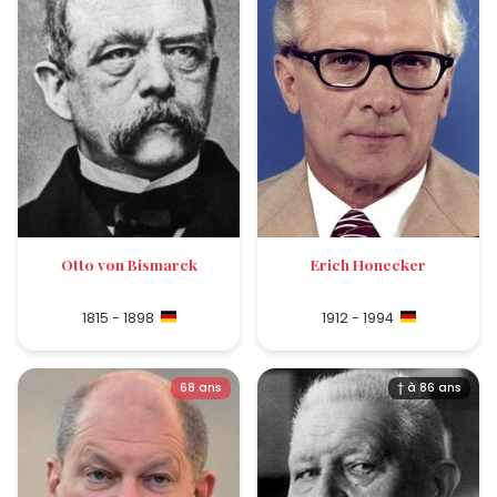
Otto von Bismarck
Erich Honecker
1815 - 1898
1912 - 1994
68 ans
† à 86 ans