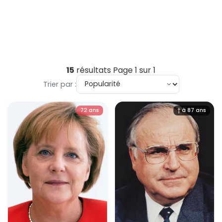
15
résultats
Page 1 sur 1
Trier par :
72 ans
† à 87 ans