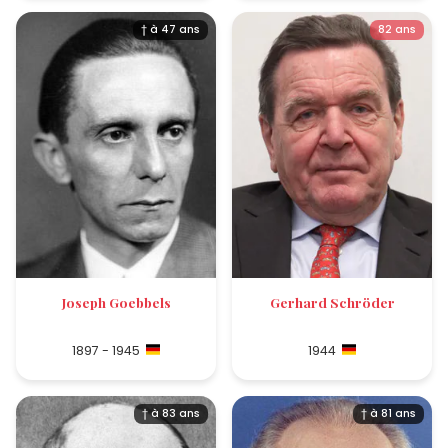
† à 47 ans
82 ans
Joseph Goebbels
Gerhard Schröder
1897 - 1945
1944
† à 83 ans
† à 81 ans