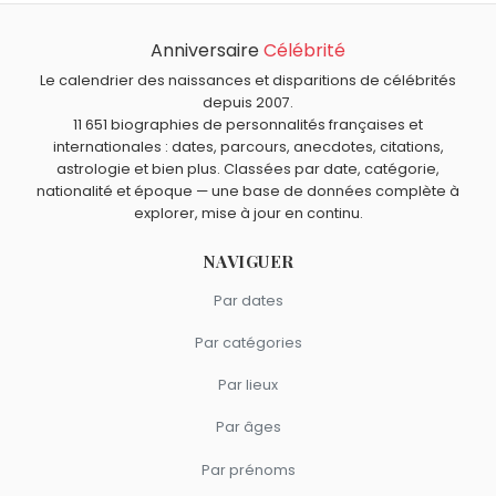
Qui est mort le même jour que Erich Honecker ?
Joséphine de Beauharnais
,
André Rousselet
,
Karine
Anniversaire
Célébrité
Quels responsables politiques sont nés en 1912 comme
Ruby
,
Jeff Buckley
et
Karlheinz Böhm
sont morts le 29
Erich Honecker ?
Le calendrier des naissances et disparitions de célébrités
mai comme Erich Honecker.
Michel Debré
,
Kim Il-sung
et
Alfredo Stroessner
sont nés
depuis 2007.
Quels responsables politiques sont du signe Vierge
11 651 biographies de personnalités françaises et
en 1912.
comme Erich Honecker ?
internationales : dates, parcours, anecdotes, citations,
Éric Zemmour
,
Roland Dumas
,
Ségolène Royal
,
Jean
astrologie et bien plus. Classées par date, catégorie,
Jaurès
et
Yasser Arafat
sont du signe Vierge.
nationalité et époque — une base de données complète à
explorer, mise à jour en continu.
NAVIGUER
Par dates
Par catégories
Par lieux
Par âges
Par prénoms