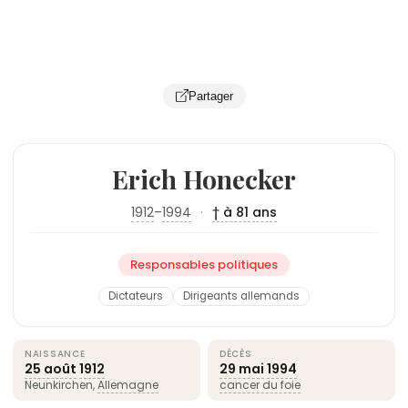
Partager
Erich Honecker
1912
–
1994
·
† à 81 ans
Responsables politiques
Dictateurs
Dirigeants allemands
NAISSANCE
DÉCÈS
25 août
1912
29 mai
1994
Neunkirchen,
Allemagne
cancer du foie