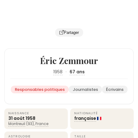
Partager
Éric Zemmour
1958
·
67 ans
Responsables politiques
Journalistes
Écrivains
NAISSANCE
NATIONALITÉ
31 août
1958
française
Montreuil
(93),
France
ASTROLOGIE
TAILLE