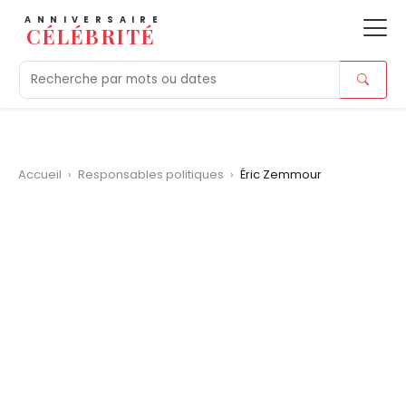
ANNIVERSAIRE
CÉLÉBRITÉ
Aujourd'hui
Tendances
Ajouts récents
Morts r
Accueil
›
Responsables politiques
›
Éric Zemmour