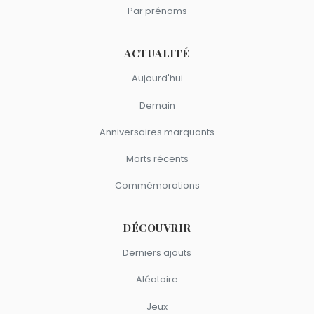
Billancourt
.
Par prénoms
François Bayrou
,
Georges Marchais
,
José Bové
,
Henri
Emmanuelli
et
Jean Moulin
sont du signe Gémeaux.
ACTUALITÉ
Aujourd'hui
Demain
Anniversaires marquants
Morts récents
Commémorations
DÉCOUVRIR
Derniers ajouts
Aléatoire
Jeux