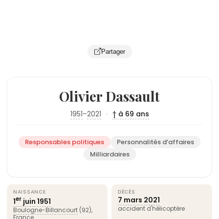
Partager
Olivier Dassault
1951
–
2021
·
† à 69 ans
Responsables politiques
Personnalités d’affaires
Milliardaires
NAISSANCE
DÉCÈS
7 mars
2021
er
1
juin
1951
accident d'hélicoptère
Boulogne-Billancourt
(92),
France