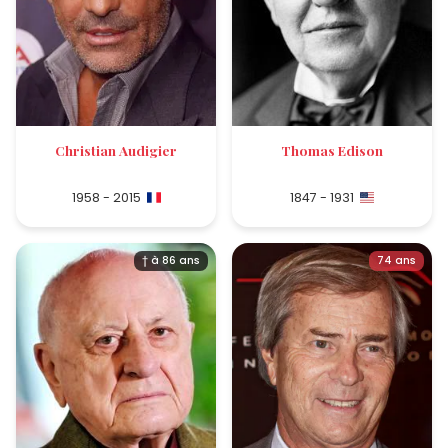
Christian Audigier
Thomas Edison
1958 - 2015
1847 - 1931
† à 86 ans
74 ans