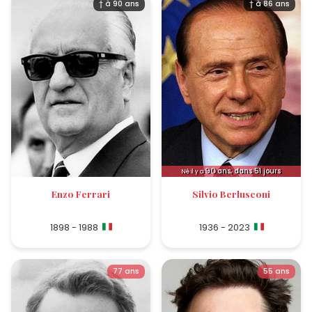
† à 90 ans
† à 86 ans
90
ans, dans 51 jours
Né il y a
Enzo Ferrari
Silvio Berlusconi
1898 - 1988
1936 - 2023
77 ans
55 ans