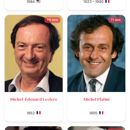
1984
1923 - 1990
74 ans
71 ans
Michel-Édouard Leclerc
Michel Platini
1952
1955