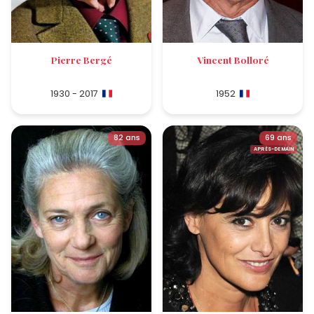
Pierre Bergé
Vincent Bolloré
1930 - 2017
1952
82 ans
69 ans
APRÈS-DEMAIN