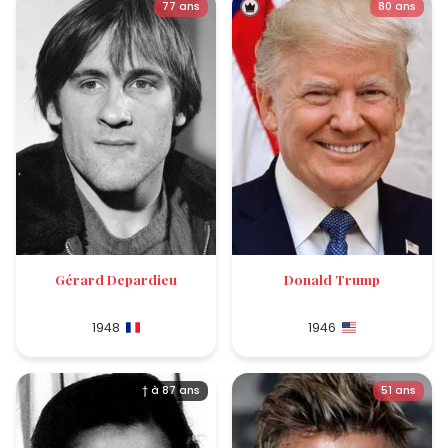
77 ans
80 ans
Gérard Depardieu
Donald Trump
1948
1946
† à 87 ans
51 ans