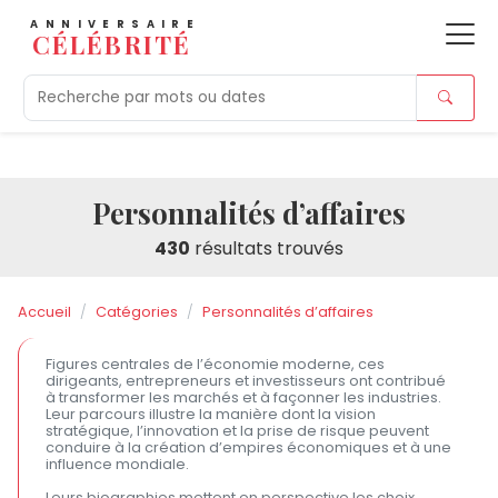
ANNIVERSAIRE
CÉLÉBRITÉ
Aujourd'hui
Tendances
Ajouts récents
Morts r
Personnalités d’affaires
430
résultats trouvés
Accueil
Catégories
Personnalités d’affaires
Figures centrales de l’économie moderne, ces
dirigeants, entrepreneurs et investisseurs ont contribué
à transformer les marchés et à façonner les industries.
Leur parcours illustre la manière dont la vision
stratégique, l’innovation et la prise de risque peuvent
conduire à la création d’empires économiques et à une
influence mondiale.
Leurs biographies mettent en perspective les choix