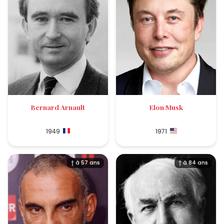
Bernard Arnault
Elon Musk
1949
1971
† à 57 ans
† à 84 ans