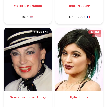
Victoria Beckham
Jean Drucker
1974
1941 - 2003
† à 90 ans
29 ans
DEMAIN
Geneviève de Fontenay
Kylie Jenner