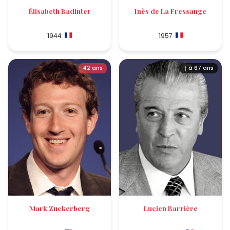
Élisabeth Badinter
Inès de La Fressange
1944
1957
42 ans
† à 67 ans
Mark Zuckerberg
Lucien Barrière