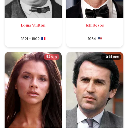
Louis Vuitton
Jeff Bezos
1821 - 1892
1964
52 ans
† à 61 ans