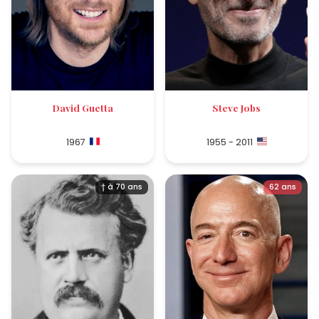
David Guetta
Steve Jobs
1967
1955 - 2011
† à 70 ans
62 ans