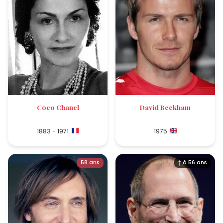
Coco Chanel
David Beckham
1883 - 1971
1975
58 ans
† à 56 ans