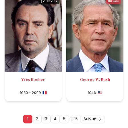
† à 79 ans
80 ans
Yves Rocher
George W. Bush
1930 - 2009
1946
...
1
2
3
4
5
15
Suivant