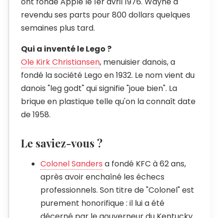
ont fondé Apple le 1er avril 1976. Wayne a
revendu ses parts pour 800 dollars quelques
semaines plus tard.
Qui a inventé le Lego ?
Ole Kirk Christiansen
, menuisier danois, a
fondé la société Lego en 1932. Le nom vient du
danois "leg godt" qui signifie "joue bien". La
brique en plastique telle qu'on la connaît date
de 1958.
Le saviez-vous ?
Colonel Sanders
a fondé KFC à 62 ans,
après avoir enchaîné les échecs
professionnels. Son titre de "Colonel" est
purement honorifique : il lui a été
décerné par le gouverneur du Kentucky.