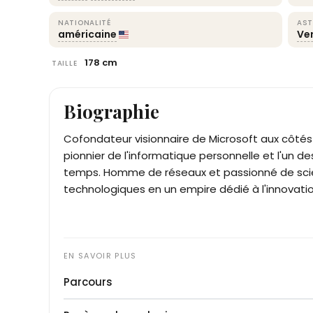
NATIONALITÉ
AST
américaine
Ve
178 cm
TAILLE
Biographie
Cofondateur visionnaire de Microsoft aux côtés 
pionnier de l'informatique personnelle et l'un d
temps. Homme de réseaux et passionné de scie
technologiques en un empire dédié à l'innovation
Parcours
Paul Gardner Allen naît à Seattle et manifeste