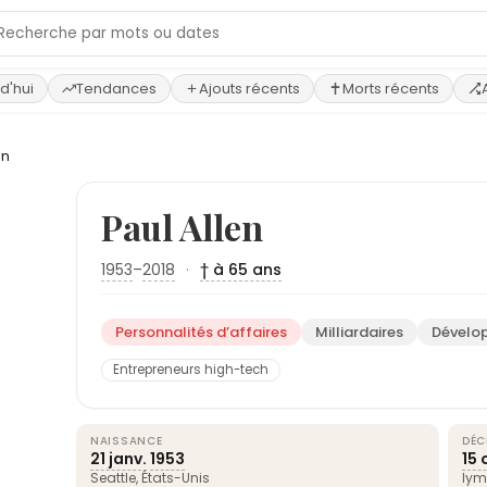
d'hui
Tendances
Ajouts récents
Morts récents
en
Paul Allen
1953
–
2018
·
† à 65 ans
Personnalités d’affaires
Milliardaires
Dévelo
Entrepreneurs high-tech
NAISSANCE
DÉC
21 janv.
1953
15 
Seattle
,
États-Unis
ly