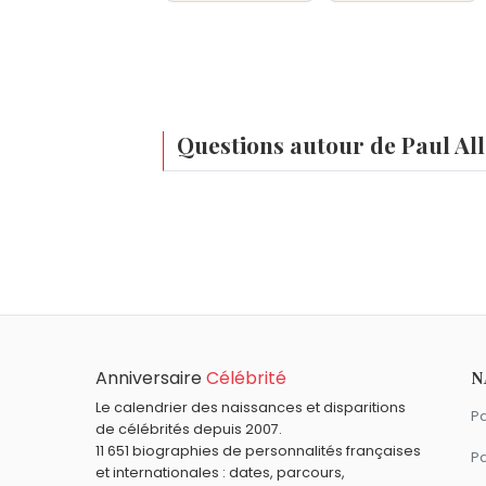
Questions autour de Paul Al
Qui est né le même jour que Paul Allen ?
Cristóbal Balenciaga
,
Grigori Raspoutin
À quel âge est mort Paul Allen ?
Paul Allen est mort à 65 ans, le 15 octob
Qui est mort le même jour que Paul Allen ?
Michael Benjamin
,
Raymond Poincaré
,
M
Quels personnalités d’affaires sont nés en 
Anniversaire
Célébrité
N
Jeffrey Epstein
,
Françoise Bettencourt 
Quels personnalités d’affaires américains 
Le calendrier des naissances et disparitions
Pa
de célébrités depuis 2007.
Richard McDonald
,
Jeffrey Epstein
,
Arth
11 651 biographies de personnalités françaises
Pa
et internationales : dates, parcours,