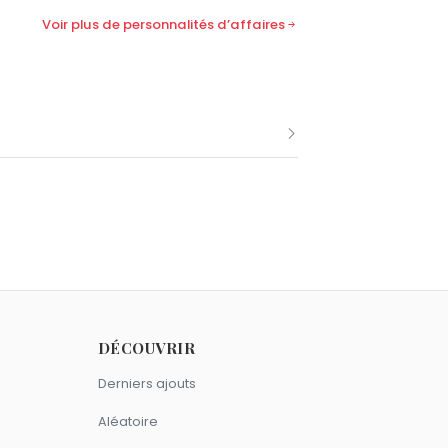
Voir plus de personnalités d’affaires
 janvier comme Paul Allen.
obre comme Paul Allen.
DÉCOUVRIR
Derniers ajouts
 signe Verseau.
Aléatoire