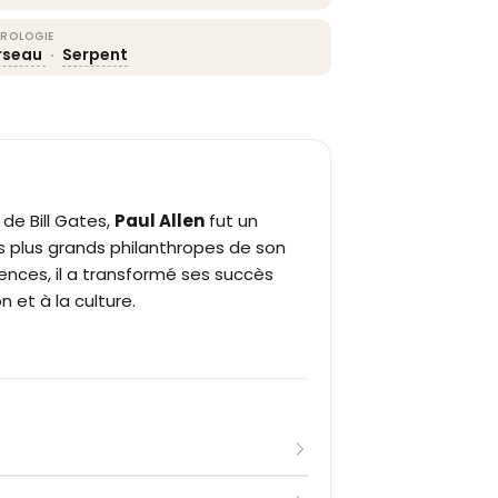
ROLOGIE
rseau
·
Serpent
de Bill Gates,
Paul Allen
fut un
es plus grands philanthropes de son
nces, il a transformé ses succès
 et à la culture.
 précocement un intérêt majeur pour