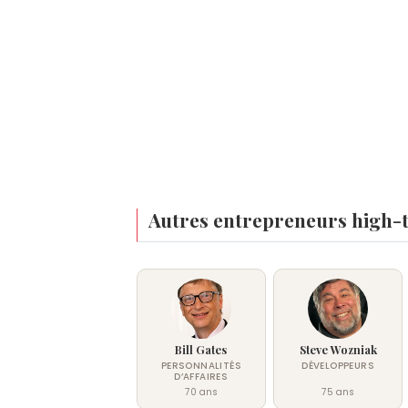
Autres entrepreneurs high-t
Bill Gates
Steve Wozniak
PERSONNALITÉS
DÉVELOPPEURS
D’AFFAIRES
70 ans
75 ans