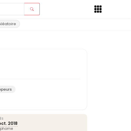
Aléatoire
ppeurs
ÈS
oct.
2018
mphome