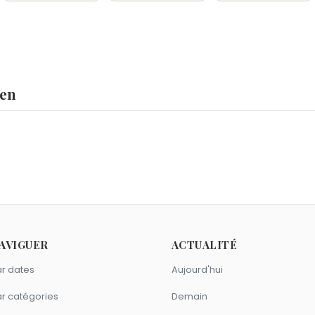
len
e
,
Clancy Wiggum
,
Nicolas Mahut
et
Jeff Koons
sont nés le 21
re 2018.
ata Hari
,
Carlo Gambino
et
Pierre Laval
sont morts le 15 oct
1953 comme Paul Allen ?
AVIGUER
ACTUALITÉ
Meyers
et
Howard Schultz
sont nés en 1953.
sont du signe Verseau comme Paul Allen ?
r dates
Aujourd'hui
ur Davidson
,
Solomon R. Guggenheim
et
Chad Hurley
sont du
r catégories
Demain