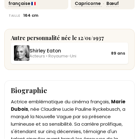
française
Capricorne
·
Bœuf
164 cm
TAILLE
Autre personnalité née le 12/01/1937
Shirley Eaton
89 ans
Acteurs • Royaume-Uni
Biographie
Actrice emblématique du cinéma français,
Marie
Dubois
, née Claudine Lucie Pauline Ryckebusch, a
marqué la Nouvelle Vague par sa présence
lumineuse et sa sensibilité. Sa carrière prolifique,
s'étendant sur cinq décennies, témoigne d'un
talent singulier ayant bravé les épreuves de la