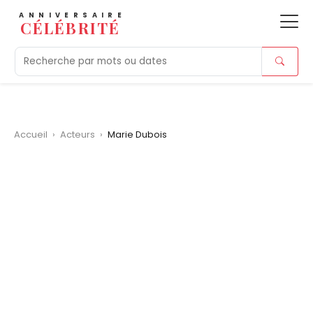
ANNIVERSAIRE
CÉLÉBRITÉ
Aujourd'hui
Tendances
Ajouts récents
Morts r
Accueil
›
Acteurs
›
Marie Dubois