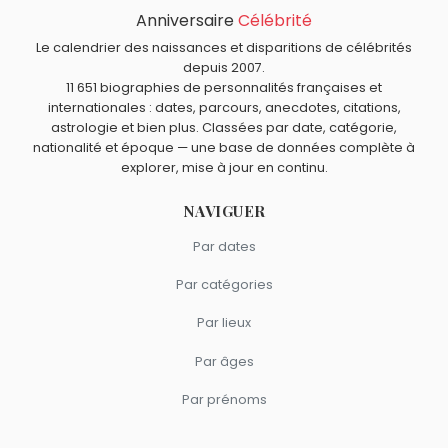
Suzanne Somers
,
Carlo Gambino
,
Paul Allen
,
Delphine
Anniversaire
Célébrité
Quels acteurs français sont nés en 1937 comme Marie
Seyrig
et
Michael Benjamin
sont morts le 15 octobre
Dubois ?
Le calendrier des naissances et disparitions de célébrités
comme Marie Dubois.
Sami Frey
,
Marie-Pierre Casey
,
Guy Marchand
,
Henri
depuis 2007.
Quels acteurs sont nés à Paris comme Marie Dubois ?
11 651 biographies de personnalités françaises et
Tisot
et
Michel Modo
sont nés en 1937.
internationales : dates, parcours, anecdotes, citations,
Brigitte Bardot
,
Jean Gabin
,
Catherine Deneuve
,
Quels acteurs français sont du signe Capricorne comme
astrologie et bien plus. Classées par date, catégorie,
Micheline Presle
et
Anémone
sont nés à
Paris
.
Marie Dubois ?
nationalité et époque — une base de données complète à
explorer, mise à jour en continu.
Albert Dupontel
,
Gérard Depardieu
,
Bernard Blier
,
Timothée Chalamet
et
Michèle Mercier
sont du signe
NAVIGUER
Capricorne.
Par dates
Par catégories
Par lieux
Par âges
Par prénoms