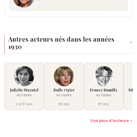
Autres acteurs nés dans les années
1930
Juliette Mayniel
Bulle Ogier
France Rumilly
Mich
ACTEURS
ACTEURS
ACTEURS
† à 87 ans
86 ans
87 ans
Voir plus d'acteurs