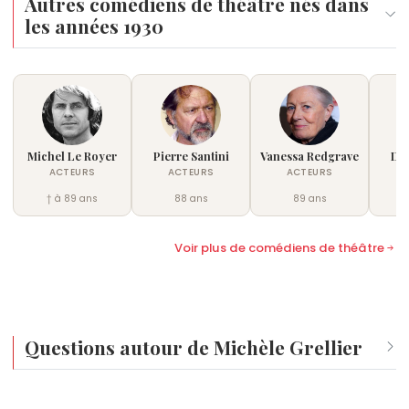
Autres comédiens de théâtre nés dans
les années 1930
Michel Le Royer
Pierre Santini
Vanessa Redgrave
Dan
ACTEURS
ACTEURS
ACTEURS
† à 89 ans
88 ans
89 ans
†
Voir plus de comédiens de théâtre
Questions autour de Michèle Grellier
Qui est né le même jour que Michèle Grellier ?