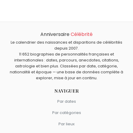
Anouchka Delon
,
Joe DiMaggio
,
Michel Cordes
,
Léon
Quel âge a Michèle Grellier ?
Zitrone
et
Julien Arruti
sont nés le 25 novembre comme
Michèle Grellier a 87 ans. Elle aura 88 ans le 25
Michèle Grellier.
Quels acteurs français sont nés en 1938 comme Michèle
novembre.
Grellier ?
Anniversaire
Célébrité
Mireille Darc
,
Bernadette Lafont
,
Michèle Girardon
,
Quels acteurs sont nés à Paris comme Michèle Grellier ?
Philippe Bruneau
et
Philippe Nahon
sont nés en 1938.
Le calendrier des naissances et disparitions de célébrités
Brigitte Bardot
,
Jean Gabin
,
Catherine Deneuve
,
depuis 2007.
Quels acteurs français sont du signe Sagittaire comme
11 652 biographies de personnalités françaises et
Micheline Presle
et
Anémone
sont nés à
Paris
.
Michèle Grellier ?
internationales : dates, parcours, anecdotes, citations,
Gérard Philipe
,
Jane Birkin
,
Gaspard Ulliel
,
Bruno Carette
astrologie et bien plus. Classées par date, catégorie,
et
Louane
sont du signe Sagittaire.
nationalité et époque — une base de données complète à
explorer, mise à jour en continu.
NAVIGUER
Par dates
Par catégories
Par lieux