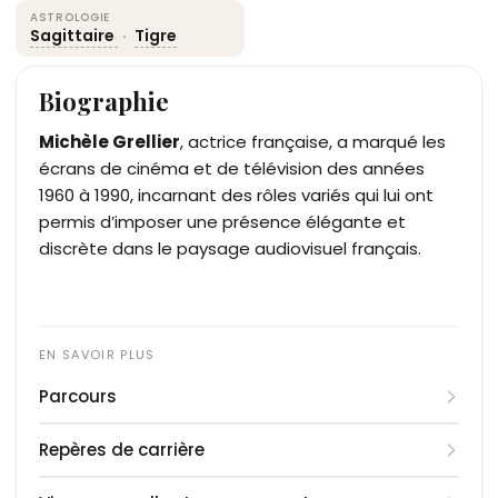
ASTROLOGIE
Sagittaire
·
Tigre
Biographie
Michèle Grellier
, actrice française, a marqué les
écrans de cinéma et de télévision des années
1960 à 1990, incarnant des rôles variés qui lui ont
permis d’imposer une présence élégante et
discrète dans le paysage audiovisuel français.
Parcours
Née en 1938, Michèle Grellier débute sa carrière au
Repères de carrière
cinéma à la fin des années 1950. Elle apparaît
dans plusieurs films à succès tels que
1938
: Naissance en France
Le