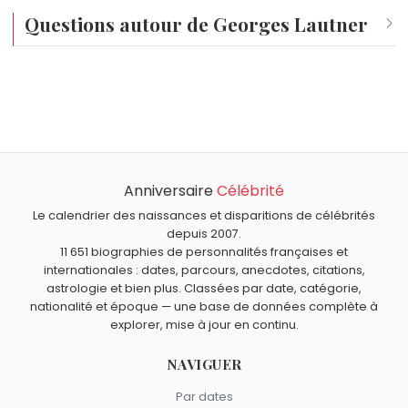
Questions autour de Georges Lautner
Qui est né le même jour que Georges Lautner ?
Daniel Auteuil
,
Moon Jae-in
,
Mischa Barton
,
Sharon Tate
À quel âge est mort Georges Lautner ?
et
Nastassja Kinski
sont nés le 24 janvier comme
Georges Lautner est mort à 87 ans, le 22 novembre
Georges Lautner.
Qui est mort le même jour que Georges Lautner ?
2013.
C. S. Lewis
,
Mae West
,
Jean Anglade
,
René Coty
et
Anniversaire
Célébrité
Quels réalisateurs sont nés en 1926 comme Georges
Michael Hutchence
sont morts le 22 novembre comme
Lautner ?
Le calendrier des naissances et disparitions de célébrités
Georges Lautner.
Youssef Chahine
,
Roger Corman
et
Norman Jewison
depuis 2007.
Quels réalisateurs français sont du signe Verseau
11 651 biographies de personnalités françaises et
sont nés en 1926.
comme Georges Lautner ?
internationales : dates, parcours, anecdotes, citations,
Roger Vadim
,
Pierre Tchernia
,
François Truffaut
,
Costa-
astrologie et bien plus. Classées par date, catégorie,
Gavras
et
Albert Barillé
sont du signe Verseau.
nationalité et époque — une base de données complète à
explorer, mise à jour en continu.
NAVIGUER
Par dates