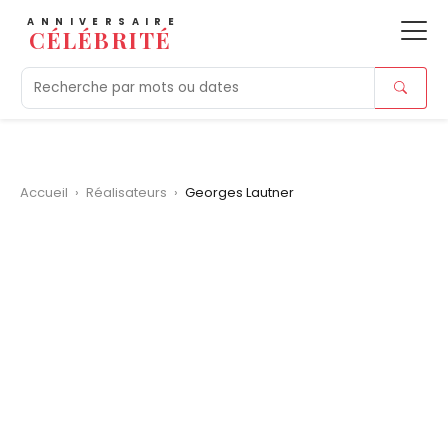
ANNIVERSAIRE
CÉLÉBRITÉ
Aujourd'hui
Tendances
Ajouts récents
Morts r
Accueil
›
Réalisateurs
›
Georges Lautner