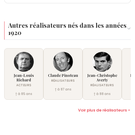
87 ans.
Autres réalisateurs nés dans les années
1920
Jean-Louis
Claude Pinoteau
Jean-Christophe
Da
Richard
Averty
RÉALISATEURS
ACTEURS
RÉALISATEURS
† à 87 ans
† à 85 ans
† à 88 ans
Voir plus de réalisateurs