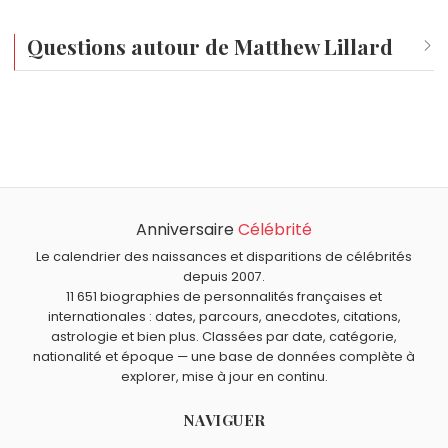
indémodable pour plusieurs générations de
spectateurs.
Questions autour de Matthew Lillard
Qui est né le même jour que Matthew Lillard ?
Suzanne Gabriello
,
Sharon Tate
,
Farinelli
,
Frédéric II
et
Quel âge a Matthew Lillard ?
Carole Varenne
sont nés le 24 janvier comme Matthew
Matthew Lillard a 56 ans. Il aura 57 ans le 24 janvier.
Lillard.
Quels acteurs américains sont nés en 1970 comme
Matthew Lillard ?
Anniversaire
Célébrité
River Phoenix
,
Heather Graham
,
Vince Vaughn
,
Justin
Quels acteurs américains sont du signe Verseau comme
Chambers
et
Uma Thurman
sont nés en 1970.
Matthew Lillard ?
Le calendrier des naissances et disparitions de célébrités
depuis 2007.
Paul Newman
,
Jennifer Aniston
,
Tom Selleck
,
John
11 651 biographies de personnalités françaises et
Belushi
et
Denise Richards
sont du signe Verseau.
internationales : dates, parcours, anecdotes, citations,
astrologie et bien plus. Classées par date, catégorie,
nationalité et époque — une base de données complète à
explorer, mise à jour en continu.
NAVIGUER