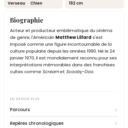
Verseau
·
Chien
192 cm
Biographie
Acteur et producteur emblématique du cinéma
de genre, l'Américain
Matthew Lillard
s'est
imposé comme une figure incontournable de la
culture populaire depuis les années 1990. Né le 24
janvier 1970, il est mondialement reconnu pour ses
interprétations mémorables dans des franchises
cultes comme
Scream
et
Scooby-Doo
.
Parcours
Matthew Lillard commence sa formation
Repères chronologiques
artistique à l'American Academy of Dramatic Arts