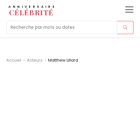
ANNIVERSAIRE
CÉLÉBRITÉ
Aujourd'hui
Tendances
Ajouts récents
Morts r
Accueil
›
Acteurs
›
Matthew Lillard