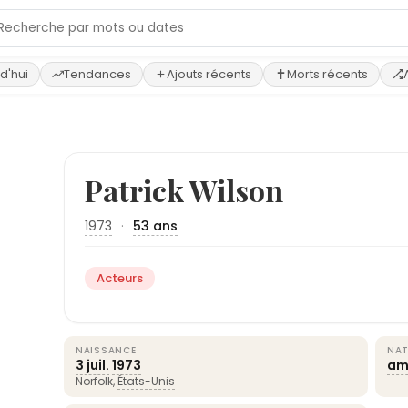
d'hui
Tendances
Ajouts récents
Morts récents
Patrick Wilson
1973
·
53 ans
Acteurs
NAISSANCE
NAT
3 juil.
1973
am
Norfolk,
États-Unis