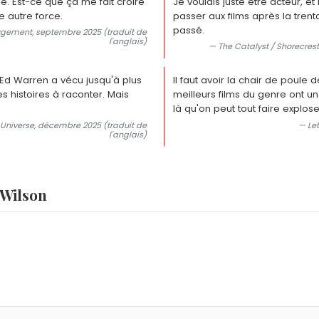
. Est-ce que ça me fait croire
Je voulais juste être acteur, e
e autre force.
passer aux films après la trent
passé.
 jugement, septembre 2025 (traduit de
l'anglais)
— The Catalyst / Shorecrest
Ed Warren a vécu jusqu'à plus
Il faut avoir la chair de poule 
s histoires à raconter. Mais
meilleurs films du genre ont un
là qu'on peut tout faire explose
 Universe, décembre 2025 (traduit de
— Let
l'anglais)
 Wilson
uin 2005 à l'actrice polono-américaine Dagmara Dominczyk, r
an.
Wilson est né le 23 juin 2006 et Kassian McCarrell Wilson est né
trick Joseph Wilson.