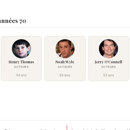
2018, il joue l'antagoniste Ocean Master dans Aq
d'acteur et de chanteur de formation classique
première fois à la réalisation avec Insidious : La
années 70
Henry Thomas
Noah Wyle
Jerry O'Connell
ACTEURS
ACTEURS
ACTEURS
54 ans
55 ans
52 ans