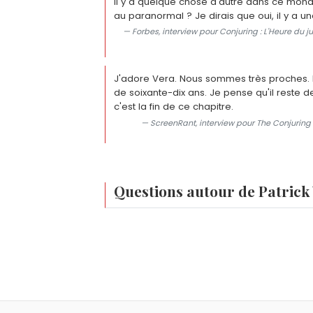
Il y a quelque chose d'autre dans ce monde
au paranormal ? Je dirais que oui, il y a un
— Forbes, interview pour Conjuring : L'Heure du
J'adore Vera. Nous sommes très proches. 
de soixante-dix ans. Je pense qu'il reste de
c'est la fin de ce chapitre.
— ScreenRant, interview pour The Conjuring
Questions autour de Patrick
Patrick Wilson est-il marié ?
Patrick Wilson est marié depuis le 18 j
Patrick Wilson a-t-il des enfants ?
University. Ils ont deux fils, Kalin et Kassi
Patrick Wilson a deux fils. Kalin Patrick 
Quel est le vrai nom de Patrick Wilson ?
Le nom complet de Patrick Wilson est Pa