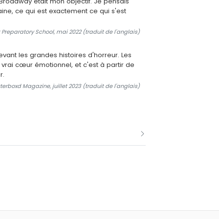
t Broadway était mon objectif. Je pensais
aine, ce qui est exactement ce qui s'est
 Preparatory School, mai 2022 (traduit de l'anglais)
devant les grandes histoires d'horreur. Les
 vrai cœur émotionnel, et c'est à partir de
r.
terboxd Magazine, juillet 2023 (traduit de l'anglais)
encontrée à la Carnegie Mellon
 le 9 août 2009.