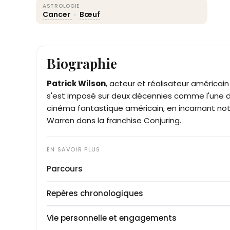
ASTROLOGIE
Cancer
·
Bœuf
Biographie
Patrick Wilson
, acteur et réalisateur américain n
s'est imposé sur deux décennies comme l'une de
cinéma fantastique américain, en incarnant n
Warren dans la franchise Conjuring.
Parcours
Patrick Joseph Wilson grandit à Saint-Pétersbourg
Repères chronologiques
Shorecrest Preparatory School. Sa mère, Mary K
professionnelle et professeure de chant ; son pè
1973
: naissance le 3 juillet à Norfolk (Virginie),
Vie personnelle et engagements
présentateur du journal télévisé sur WTVT-TV 
1995
: diplôme de la Carnegie Mellon University