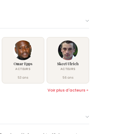
uaman. En 2023, il passe pour la
.
 Porte rouge.
Omar Epps
Skeet Ulrich
ACTEURS
ACTEURS
53 ans
56 ans
Voir plus d'acteurs