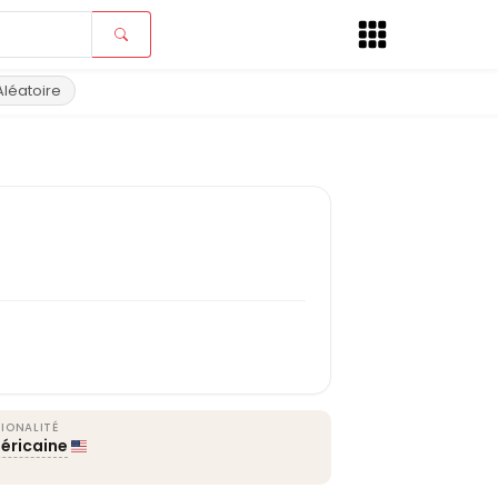
Aléatoire
IONALITÉ
éricaine