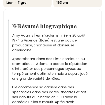
Lion
·
Tigre
163 cm
Résumé biographique
Amy Adams [ˈeɪmi ˈædəmz], née le 20 août
1974 à Vicence (Italie), est une actrice,
productrice, chanteuse et danseuse
américaine.
Apparaissant dans des films comiques ou
dramatiques, Adams a acquis la réputation
d'interpréter des personnages joyeux au
tempérament optimiste, mais a depuis joué
une grande variété de rôles.
Elle commence sa carrière dans des
spectacles dans des cafés-théâtres et fait
ses débuts au cinéma en 1999 avec la
comédie Belles à mourir. Après avoir