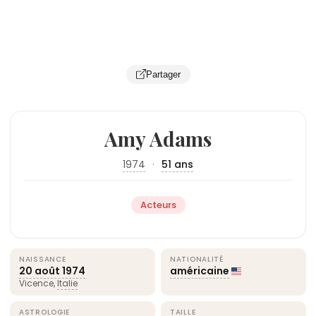
Partager
Amy Adams
1974
·
51 ans
Acteurs
NAISSANCE
NATIONALITÉ
20 août
1974
américaine
Vicence,
Italie
ASTROLOGIE
TAILLE