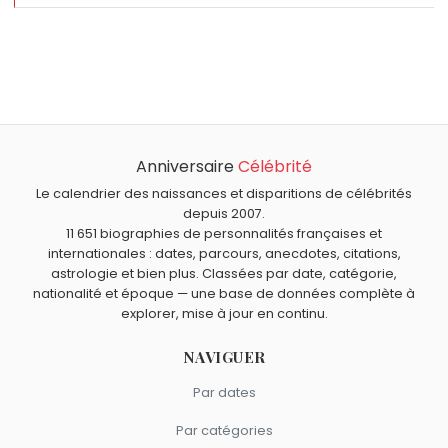
Qui est né le même jour que Amy Adams ?
Andrew Garfield
,
Jacques Cheminade
,
Massimo Gargia
,
Quel âge a Amy Adams ?
Slobodan Milošević
et
La Mano 1.9
sont nés le 20 août
Amy Adams a 51 ans. Elle aura 52 ans le 20 août.
comme Amy Adams.
Quels acteurs américains sont nés en 1974 comme Amy
Adams ?
Anniversaire
Célébrité
Leonardo DiCaprio
,
Eva Mendes
,
Elizabeth Banks
,
Fairuza
Quels acteurs américains sont du signe Lion comme Amy
Balk
et
Joaquin Phoenix
sont nés en 1974.
Adams ?
Le calendrier des naissances et disparitions de célébrités
depuis 2007.
Patrick Swayze
,
Robert Redford
,
Sam Elliott
,
Arnold
11 651 biographies de personnalités françaises et
Schwarzenegger
et
Ben Affleck
sont du signe Lion.
internationales : dates, parcours, anecdotes, citations,
astrologie et bien plus. Classées par date, catégorie,
nationalité et époque — une base de données complète à
explorer, mise à jour en continu.
NAVIGUER
Par dates
Par catégories