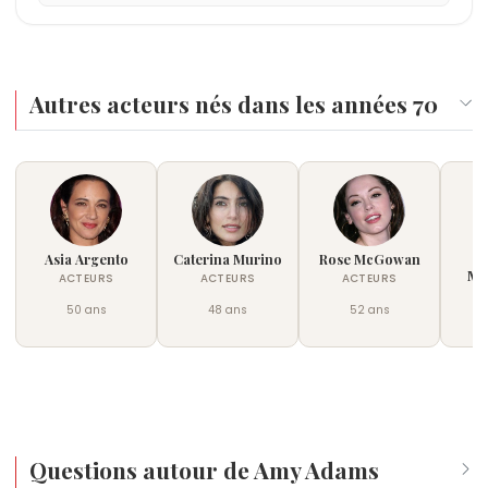
Autres acteurs nés dans les années 70
Asia Argento
Caterina Murino
Rose McGowan
G
Me
ACTEURS
ACTEURS
ACTEURS
50 ans
48 ans
52 ans
Questions autour de Amy Adams