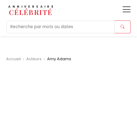
ANNIVERSAIRE
CÉLÉBRITÉ
Aujourd'hui
Tendances
Ajouts récents
Morts r
Accueil
›
Acteurs
›
Amy Adams